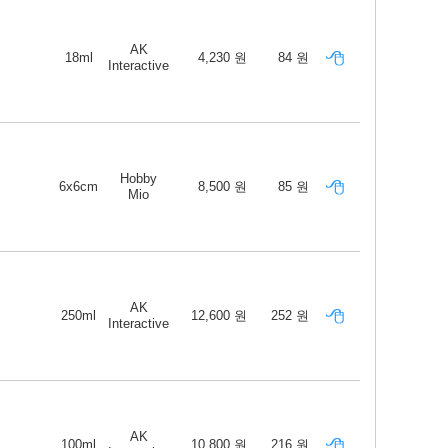
AK
18ml
4,230 원
84 원
Interactive
Hobby
6x6cm
8,500 원
85 원
Mio
AK
250ml
12,600 원
252 원
Interactive
AK
100ml
10,800 원
216 원