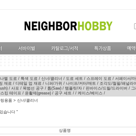
나멜 도료
/
특색 도료
/
신너/클리너
/
도료 세트
/
스프레이 도료
/
서페이서/
링 재료
/
디테일 업 재료
/
니퍼/가위
/
나이프/커터/매트
/
조각도/철필/패널라
ush)
/
사포
/
목범선 공구
/
톱(Saw)
/
템플릿/자
/
핀바이스/드릴/드라이버
/
그
스킹 테이프
/
윤활제(grease)
/
공구 세트
/
/
케이스/베이스
/
델링용품
>
신너/클리너
있습니다 "
상품명