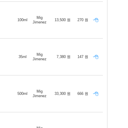
Mig
100ml
13,500 원
270 원
Jimenez
Mig
35ml
7,380 원
147 원
Jimenez
Mig
500ml
33,300 원
666 원
Jimenez