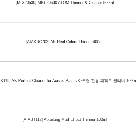
[MIG20530] MIG-20530 ATOM Thinner & Cleaner 500ml
[AIAKRC702] AK Real Colors Thinner 400ml
AK119] AK Perfect Cleaner for Acrylic Paints 아크릴 전용 퍼펙트 클리너 100m
[AIABT112] Abteilung Matt Effect Thinner 100ml