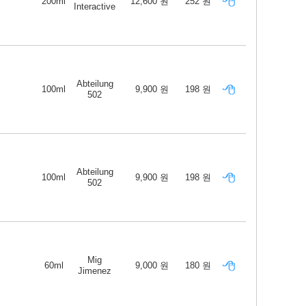
200ml
12,600 원
252 원
Interactive
Abteilung
100ml
9,900 원
198 원
502
Abteilung
100ml
9,900 원
198 원
502
Mig
60ml
9,000 원
180 원
Jimenez