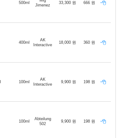
Mig
500ml
33,300 원
666 원
Jimenez
AK
400ml
18,000 원
360 원
Interactive
AK
l
100ml
9,900 원
198 원
Interactive
Abteilung
100ml
9,900 원
198 원
502