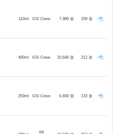
110ml
GSI Creos
7,980 원
159 원
400ml
GSI Creos
10,640 원
212 원
250ml
GSI Creos
6,650 원
133 원
AK