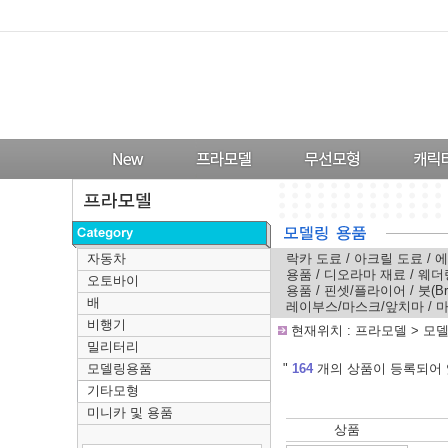
자동차
락카 도료
/
아크릴 도료
/
에
용품
/
디오라마 재료
/
웨더
오토바이
용품
/
핀셋/플라이어
/
붓(Br
배
레이부스/마스크/앞치마
/
마
비행기
-
현재위치 :
프라모델
>
모
밀리터리
모델링용품
---
"
164
개의 상품이 등록되어 
기타모형
미니카 및 용품
상품