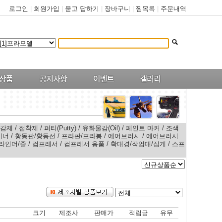
로그인
|
회원가입
|
묻고 답하기
|
장바구니
|
찜목록
|
주문내역
마감제
/
접착제
/
퍼티(Putty)
/
유화물감(Oil)
/
페인트 마커
/
조색
이너
/
황동판/황동선
/
프라판/프라봉
/
에어브러시
/
에어브러시
라인더/줄
/
컴프레서
/
컴프레서 용품
/
확대경/작업대/집게
/
스프
크기
제조사
판매가
적립금
유무