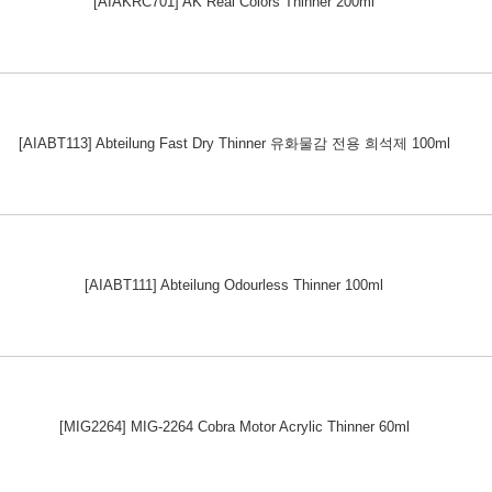
[AIAKRC701] AK Real Colors Thinner 200ml
[AIABT113] Abteilung Fast Dry Thinner 유화물감 전용 희석제 100ml
[AIABT111] Abteilung Odourless Thinner 100ml
[MIG2264] MIG-2264 Cobra Motor Acrylic Thinner 60ml