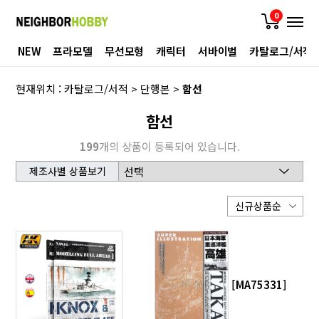
0
NEW
프라모델
무선모형
캐릭터
서바이벌
카탈로그/서적
현재위치 :
카탈로그/서적
>
단행본
>
함선
함선
199
개의 상품이 등록되어 있습니다.
제조사별 상품보기
[MA75331]