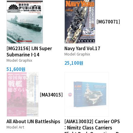
[MG70071]
[MG23156] IJN Super
Navy Yard Vol.17
Model Graphix
Submarine I-14
Model Graphix
25,100원
51,600원
[MA34015]
All About IJN Battleships
[AIAK130032] Carrier OPS
Model Art
: Nimitz Class Carriers