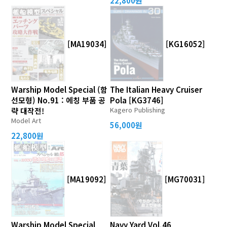
22,800원
[MA19034]
[KG16052]
Warship Model Special (함
The Italian Heavy Cruiser
선모형) No.91 : 에칭 부품 공
Pola [KG3746]
Kagero Publishing
략 대작전!
Model Art
56,000원
22,800원
[MA19092]
[MG70031]
Warship Model Special
Navy Yard Vol.46