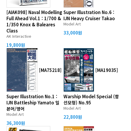
[AIAK098] Naval Modelling
Super Illustration No.6 :
Full Ahead Vol.1 : 1/700 &
IJN Heavy Cruiser Takao
Model Art
1/350 Knox & Baleares
Class
33,000원
AK Interactive
19,800원
[MA75218]
[MA19035]
Super Illustration No.1 :
Warship Model Special (함
IJN Battleship Yamato 일
선모형) No.95
Model Art
본어/영어
Model Art
22,800원
36,300원