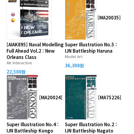
[MA20035]
[AIAK895] Naval Modelling
Super Illustration No.5 :
Full Ahead Vol.2 : New
IJN Battleship Haruna
Model Art
Orleans Class
AK Interactive
36,300원
22,500원
[MA20024]
[MA75226]
Super Illustration No.4 :
Super Illustration No.2 :
IJN Battleship Kongo
IJN Battleship Nagato