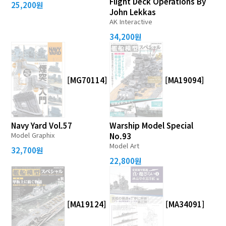
Flight Deck Operations By
25,200원
John Lekkas
AK Interactive
34,200원
[MG70114]
[MA19094]
Navy Yard Vol.57
Warship Model Special
Model Graphix
No.93
Model Art
32,700원
22,800원
[MA19124]
[MA34091]