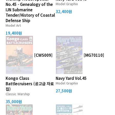
Model Graphix
No.45 - Genealogy of the
IJN Submarine
32,400원
Tender/History of Coastal
Defense Ship
Model Art
19,400원
[CWS009]
[MG70110]
Kongo Class
Navy Yard Vol.45
Model Graphix
Battlecruisers (공고급 자료
집)
27,500원
Classic Warship
35,000원