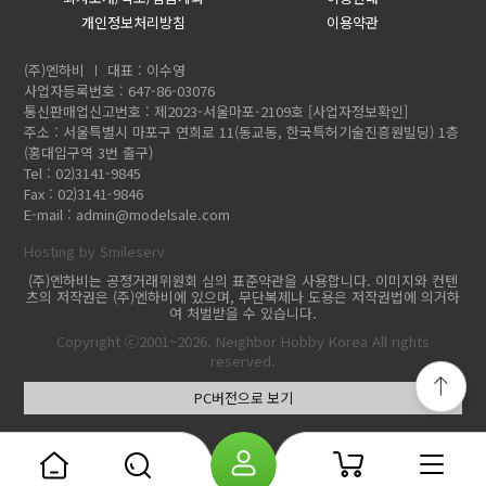
개인정보처리방침
이용약관
(주)엔하비
대표 : 이수영
사업자등록번호 : 647-86-03076
통신판매업신고번호 : 제2023-서울마포-2109호
[사업자정보확인]
주소 : 서울특별시 마포구 연희로 11(동교동, 한국특허기술진흥원빌딩) 1층
(홍대입구역 3번 출구)
Tel : 02)3141-9845
Fax : 02)3141-9846
E-mail :
admin@modelsale.com
Hosting by Smileserv
(주)엔하비는 공정거래위원회 심의 표준약관을 사용합니다. 이미지와 컨텐
츠의 저작권은 (주)엔하비에 있으며, 무단복제나 도용은 저작권법에 의거하
여 처벌받을 수 있습니다.
Copyright ⓒ2001~2026. Neighbor Hobby Korea All rights
reserved.
PC버전으로 보기