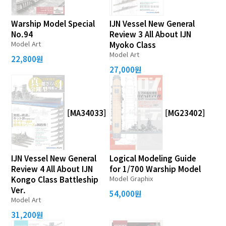
Warship Model Special
IJN Vessel New General
No.94
Review 3 All About IJN
Model Art
Myoko Class
Model Art
22,800원
27,000원
[MA34033]
[MG23402]
IJN Vessel New General
Logical Modeling Guide
Review 4 All About IJN
for 1/700 Warship Model
Model Graphix
Kongo Class Battleship
Ver.
54,000원
Model Art
31,200원