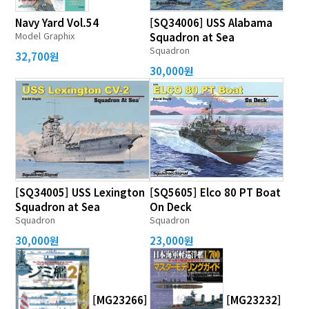
Navy Yard Vol.54
[SQ34006] USS Alabama
Model Graphix
Squadron at Sea
Squadron
32,700원
30,000원
[SQ34005] USS Lexington
[SQ5605] Elco 80 PT Boat
Squadron at Sea
On Deck
Squadron
Squadron
30,000원
23,000원
[MG23266]
[MG23232]