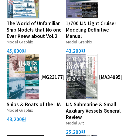
The World of Unfamiliar
1/700 IJN Light Cruiser
Ship Models that No one
Modeling Definitive
Ever Knew about Vol.2
Manual
Model Graphix
Model Graphix
45,600원
43,200원
[MG23177]
[MA34095]
Ships & Boats of the IJA
IJN Submarine & Small
Model Graphix
Auxiliary Vessels General
Review
43,200원
Model Art
25,200원