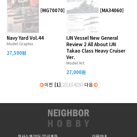
[MG70070]
[MA34060]
Navy Yard Vol.44
IJN Vessel New General
Model Graphix
Review 2 All About IJN
Takao Class Heavy Cruiser
27,500원
Ver.
Model Art
27,000원
이전
[1]
[2]
[3]
[4]
[5]
다음
회사소개/약도/입금계좌
이용안내