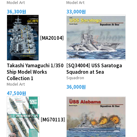
Model Art
Model Art
36,300원
33,000원
[MA20104]
Takashi Yamaguchi 1/350
[SQ34004] USS Saratoga
Ship Model Works
Squadron at Sea
Squadron
Collection 1
Model Art
36,000원
47,500원
[MG70113]