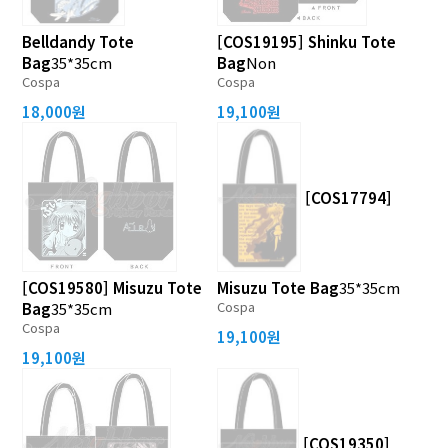
Belldandy Tote
[COS19195] Shinku Tote
Bag
35*35cm
Bag
Non
Cospa
Cospa
18,000원
19,100원
[COS17794]
[COS19580] Misuzu Tote
Misuzu Tote Bag
35*35cm
Cospa
Bag
35*35cm
Cospa
19,100원
19,100원
[COS19350]