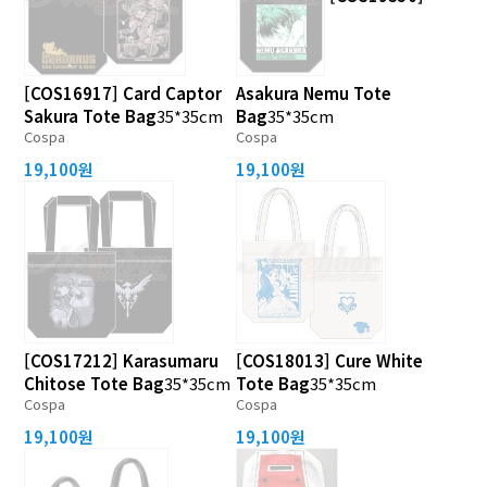
[COS16917] Card Captor
Asakura Nemu Tote
Sakura Tote Bag
35*35cm
Bag
35*35cm
Cospa
Cospa
19,100원
19,100원
[COS17212] Karasumaru
[COS18013] Cure White
Chitose Tote Bag
35*35cm
Tote Bag
35*35cm
Cospa
Cospa
19,100원
19,100원