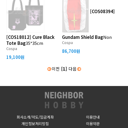
[COS08394]
[COS18012] Cure Black
Gundam Shield Bag
Non
Cospa
Tote Bag
35*35cm
Cospa
86,700원
19,100원
이전
[1]
다음
회사소개/약도/입금계좌
이용안내
개인정보처리방침
이용약관