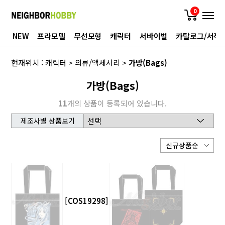
0
NEW
프라모델
무선모형
캐릭터
서바이벌
카탈로그/서적
현재위치 :
캐릭터
>
의류/액세서리
>
가방(Bags)
가방(Bags)
11
개의 상품이 등록되어 있습니다.
제조사별 상품보기
[COS19298]