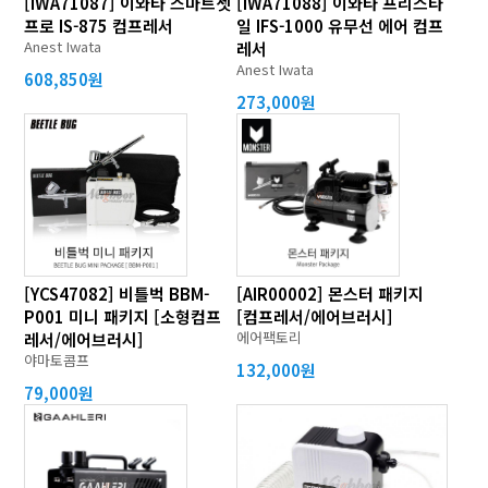
[IWA71087] 이와타 스마트젯
[IWA71088] 이와타 프리스타
프로 IS-875 컴프레서
일 IFS-1000 유무선 에어 컴프
Anest Iwata
레서
Anest Iwata
608,850원
273,000원
[YCS47082] 비틀벅 BBM-
[AIR00002] 몬스터 패키지
P001 미니 패키지 [소형컴프
[컴프레서/에어브러시]
에어팩토리
레서/에어브러시]
야마토콤프
132,000원
79,000원