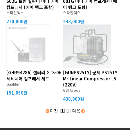
602G 트윈 실린더 미니 에어
601G 미니 에어 컴프레서 (에
컴프레서 (에어 탱크 포함)
어 탱크 포함)
스타일엑스
스타일엑스
270,000원
243,000원
[GHR94286] 갤러리 GTS-06
[GUNPS251Y] 군제 PS251Y
세레네어 컴프레서 세트
Mr.Linear Compressor L5
Gaahleri
(220V)
GSI Creos
151,050원
438,900원
이전
[1]
[2]
다음