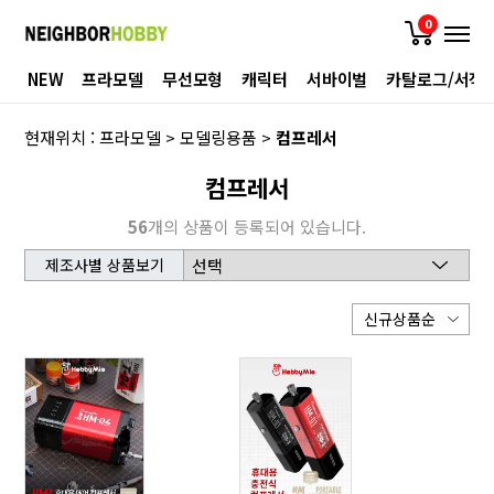
0
NEW
프라모델
무선모형
캐릭터
서바이벌
카탈로그/서적
현재위치 :
프라모델
>
모델링용품
>
컴프레서
컴프레서
56
개의 상품이 등록되어 있습니다.
제조사별 상품보기