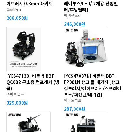
어브러시 0.3mm 패키지
레이부스/LED/교체용 전방필
Gaahleri
터/후방필터]
에어팩토리
208,050원
246,000원
[YCS47130] 비틀벅 BBT-
[YCS47087N] 비틀벅 BBT-
QC002 무소음 컴프레서 (냉
FP001N 탱크 풀 패키지 [탱크
콤)
컴프레서/에어브러시/스프레이
야마토콤프
부스/회전판/배기관]
야마토콤프
329,000원
287,000원