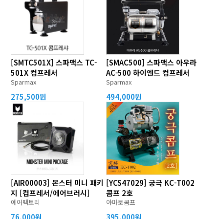
[SMTC501X] 스파맥스 TC-
[SMAC500] 스파맥스 아우라
501X 컴프레서
AC-500 하이엔드 컴프레서
Sparmax
Sparmax
275,500원
494,000원
[AIR00003] 몬스터 미니 패키
[YCS47029] 궁극 KC-T002
지 [컴프레서/에어브러시]
콤프 2호
에어팩토리
야마토콤프
76,000원
395,000원