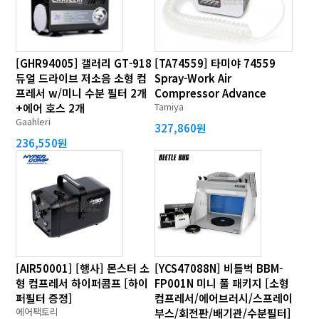
[GHR94005] 갤러리 GT-918
[TA74559] 타미야 74559
듀얼 드라이브 저소음 소형 컴
Spray-Work Air
프레서 w/미니 수분 필터 2개
Compressor Advance
Tamiya
+에어 호스 2개
Gaahleri
327,860원
236,550원
[AIR50001] [행사] 몬스터 소
[YCS47088N] 비틀벅 BBM-
형 컴프레서 하이퍼콤프 [하이
FP001N 미니 풀 패키지 [소형
퍼필터 증정]
컴프레서/에어브러시/스프레이
에어팩토리
부스/회전판/배기관/수분필터]