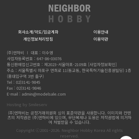
회사소개/약도/입금계좌
이용안내
개인정보처리방침
이용약관
(주)엔하비
대표 : 이수영
사업자등록번호 : 647-86-03076
통신판매업신고번호 : 제2023-서울마포-2109호
[사업자정보확인]
주소 : 서울특별시 마포구 연희로 11(동교동, 한국특허기술진흥원빌딩) 1층
(홍대입구역 3번 출구)
Tel : 02)3141-9845
Fax : 02)3141-9846
E-mail :
admin@modelsale.com
Hosting by Smileserv
(주)엔하비는 공정거래위원회 심의 표준약관을 사용합니다. 이미지와 컨텐
츠의 저작권은 (주)엔하비에 있으며, 무단복제나 도용은 저작권법에 의거하
여 처벌받을 수 있습니다.
Copyright ⓒ2001~2026. Neighbor Hobby Korea All rights
reserved.