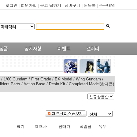
로그인
|
회원가입
|
묻고 답하기
|
장바구니
|
찜목록
|
주문내역
/
1/60 Gundam
/
First Grade
/
EX Model
/
Wing Gundam
/
liders Parts
/
Action Base
/
Resin Kit
/
Completed Model(완제품)
크기
제조사
판매가
적립금
유무