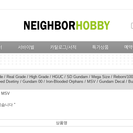
de
/
Real Grade
/
High Grade
/
HGUC
/
SD Gundam
/
Mega Size
/
Reborn/100
ed Dsetiny
/
Gundam 00
/
Iron-Blooded Orphans
/
MSV
/
Gundam Decal
/
Bu
>
MSV
습니다 "
상품명