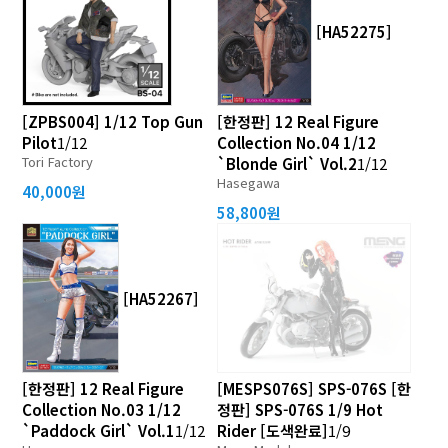
[HA52275]
[ZPBS004] 1/12 Top Gun
[한정판] 12 Real Figure
Pilot
1/12
Collection No.04 1/12
Tori Factory
`Blonde Girl` Vol.2
1/12
Hasegawa
40,000원
58,800원
[HA52267]
[한정판] 12 Real Figure
[MESPS076S] SPS-076S [한
Collection No.03 1/12
정판] SPS-076S 1/9 Hot
`Paddock Girl` Vol.1
1/12
Rider [도색완료]
1/9