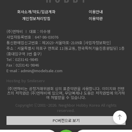
회사소개/약도/입금계좌
이용안내
개인정보처리방침
이용약관
(주)엔하비
대표 : 이수영
사업자등록번호 : 647-86-03076
통신판매업신고번호 : 제2023-서울마포-2109호
[사업자정보확인]
주소 : 서울특별시 마포구 연희로 11(동교동, 한국특허기술진흥원빌딩) 1층
(홍대입구역 3번 출구)
Tel : 02)3141-9845
Fax : 02)3141-9846
E-mail :
admin@modelsale.com
Hosting by Smileserv
(주)엔하비는 공정거래위원회 심의 표준약관을 사용합니다. 이미지와 컨텐
츠의 저작권은 (주)엔하비에 있으며, 무단복제나 도용은 저작권법에 의거하
여 처벌받을 수 있습니다.
Copyright ⓒ2001~2026. Neighbor Hobby Korea All rights
reserved.
PC버전으로 보기