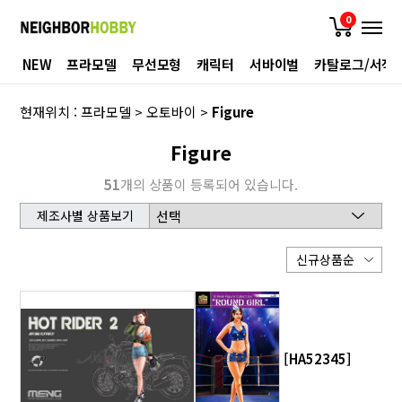
0
NEW
프라모델
무선모형
캐릭터
서바이벌
카탈로그/서적
현재위치 :
프라모델
>
오토바이
>
Figure
Figure
51
개의 상품이 등록되어 있습니다.
제조사별 상품보기
[HA52345]