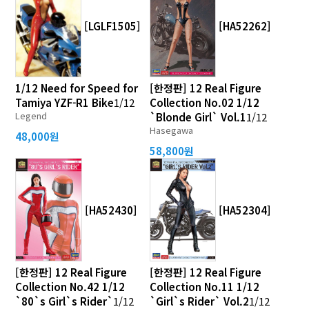
[LGLF1505]
[HA52262]
1/12 Need for Speed for
[한정판] 12 Real Figure
Tamiya YZF-R1 Bike
1/12
Collection No.02 1/12
Legend
`Blonde Girl` Vol.1
1/12
Hasegawa
48,000원
58,800원
[HA52430]
[HA52304]
[한정판] 12 Real Figure
[한정판] 12 Real Figure
Collection No.42 1/12
Collection No.11 1/12
`80`s Girl`s Rider`
1/12
`Girl`s Rider` Vol.2
1/12