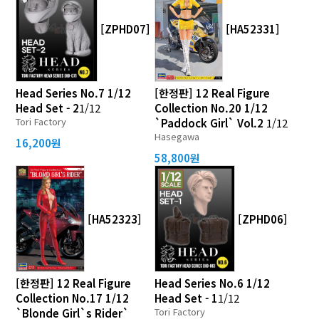
[ZPHD07]
[HA52331]
Head Series No.7 1/12
[한정판] 12 Real Figure
Head Set - 2
1/12
Collection No.20 1/12
Tori Factory
`Paddock Girl` Vol.2
1/12
Hasegawa
16,200원
58,800원
[HA52323]
[ZPHD06]
[한정판] 12 Real Figure
Head Series No.6 1/12
Collection No.17 1/12
Head Set - 1
1/12
Tori Factory
`Blonde Girl`s Rider`