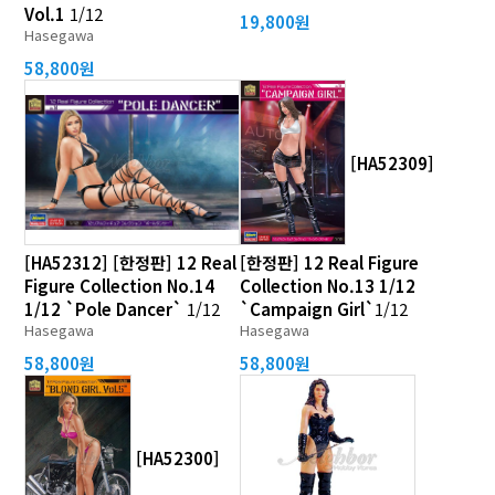
Vol.1
1/12
19,800원
Hasegawa
58,800원
[HA52309]
[HA52312] [한정판] 12 Real
[한정판] 12 Real Figure
Figure Collection No.14
Collection No.13 1/12
1/12 `Pole Dancer`
1/12
`Campaign Girl`
1/12
Hasegawa
Hasegawa
58,800원
58,800원
[HA52300]