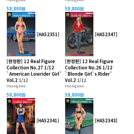
58,800원
58,800원
[HA52351]
[HA52347]
[한정판] 12 Real Figure
[한정판] 12 Real Figure
Collection No.27 1/12
Collection No.26 1/12
`American Lowrider Girl`
`Blonde Girl`s Rider`
Vol.2
1/12
Vol.2
1/12
Hasegawa
Hasegawa
58,800원
58,800원
[HA52341]
[HA52343]