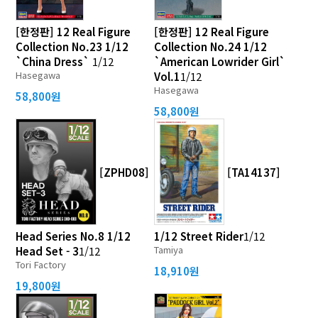
[한정판] 12 Real Figure
[한정판] 12 Real Figure
Collection No.23 1/12
Collection No.24 1/12
`China Dress`
1/12
`American Lowrider Girl`
Hasegawa
Vol.1
1/12
Hasegawa
58,800원
58,800원
[ZPHD08]
[TA14137]
Head Series No.8 1/12
1/12 Street Rider
1/12
Tamiya
Head Set - 3
1/12
Tori Factory
18,910원
19,800원