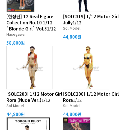
[한정판] 12 Real Figure
[SOLC319] 1/12 Motor Girl
Collection No.10 1/12
Jully
1/12
Sol Model
`Blonde Girl` Vol.5
1/12
Hasegawa
44,800원
58,800원
[SOLC203] 1/12 Motor Girl
[SOLC200] 1/12 Motor Girl
Rora (Nude Ver.)
1/12
Rora
1/12
Sol Model
Sol Model
44,800원
44,800원