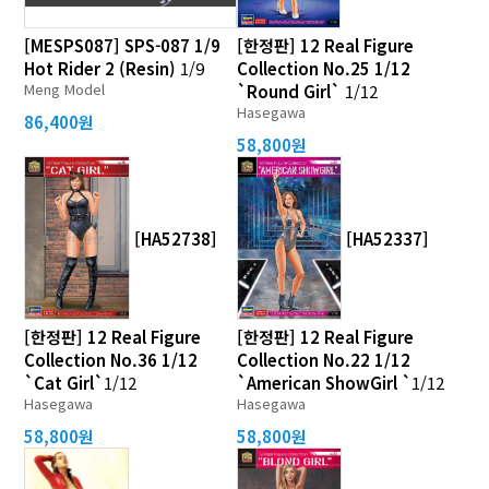
[MESPS087] SPS-087 1/9
[한정판] 12 Real Figure
Hot Rider 2 (Resin)
1/9
Collection No.25 1/12
Meng Model
`Round Girl`
1/12
Hasegawa
86,400원
58,800원
[HA52738]
[HA52337]
[한정판] 12 Real Figure
[한정판] 12 Real Figure
Collection No.36 1/12
Collection No.22 1/12
`Cat Girl`
1/12
`American ShowGirl `
1/12
Hasegawa
Hasegawa
58,800원
58,800원