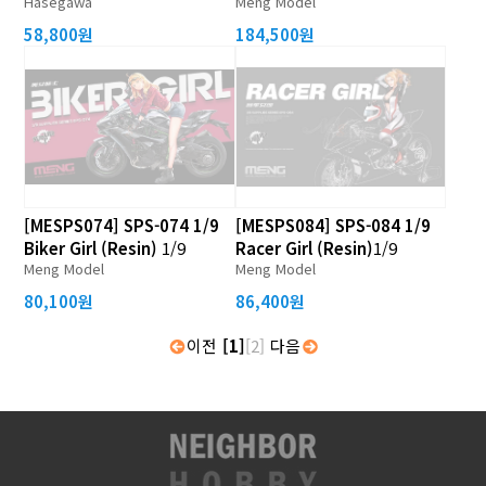
Hasegawa
Meng Model
58,800원
184,500원
[MESPS074] SPS-074 1/9
[MESPS084] SPS-084 1/9
Biker Girl (Resin)
1/9
Racer Girl (Resin)
1/9
Meng Model
Meng Model
80,100원
86,400원
이전
[1]
[2]
다음