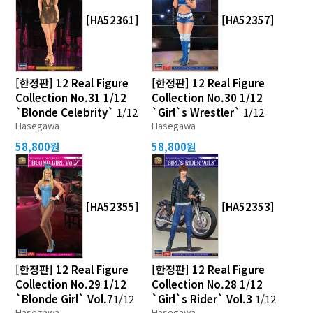
[HA52361]
[HA52357]
[한정판] 12 Real Figure
[한정판] 12 Real Figure
Collection No.31 1/12
Collection No.30 1/12
`Blonde Celebrity`
1/12
`Girl`s Wrestler`
1/12
Hasegawa
Hasegawa
58,800원
58,800원
[HA52355]
[HA52353]
[한정판] 12 Real Figure
[한정판] 12 Real Figure
Collection No.29 1/12
Collection No.28 1/12
`Blonde Girl` Vol.7
1/12
`Girl`s Rider` Vol.3
1/12
Hasegawa
Hasegawa