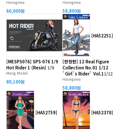
Hasegawa
Hasegawa
60,000원
58,800원
[HA52251]
[MESPS076] SPS-076 1/9
[한정판] 12 Real Figure
Hot Rider 1 (Resin)
1/9
Collection No.01 1/12
Meng Model
`Girl`s Rider` Vol.1
1/12
Hasegawa
80,100원
58,800원
[HA52759]
[HA52370]