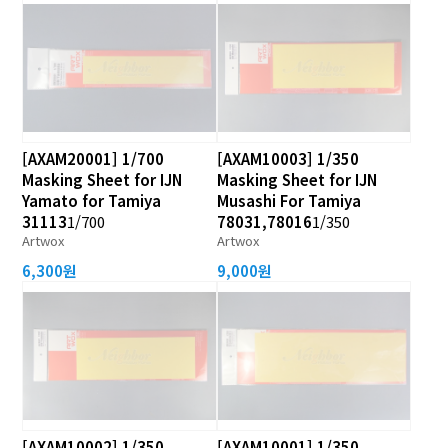
[AXAM20001] 1/700
[AXAM10003] 1/350
Masking Sheet for IJN
Masking Sheet for IJN
Yamato for Tamiya
Musashi For Tamiya
31113
1/700
78031,78016
1/350
Artwox
Artwox
6,300원
9,000원
[AXAM10002] 1/350
[AXAM10001] 1/350