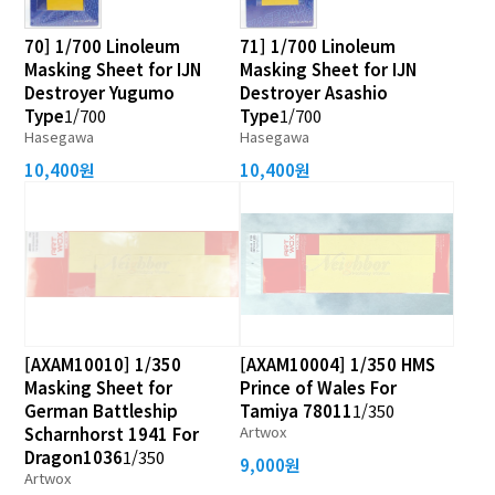
70] 1/700 Linoleum
71] 1/700 Linoleum
Masking Sheet for IJN
Masking Sheet for IJN
Destroyer Yugumo
Destroyer Asashio
Type
1/700
Type
1/700
Hasegawa
Hasegawa
10,400원
10,400원
[AXAM10010] 1/350
[AXAM10004] 1/350 HMS
Masking Sheet for
Prince of Wales For
German Battleship
Tamiya 78011
1/350
Artwox
Scharnhorst 1941 For
Dragon1036
1/350
9,000원
Artwox