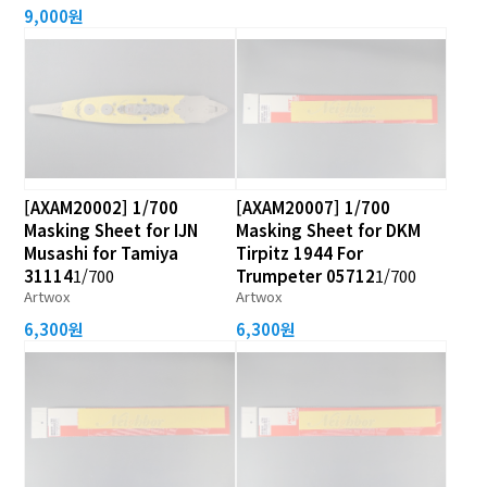
9,000원
[AXAM20002] 1/700
[AXAM20007] 1/700
Masking Sheet for IJN
Masking Sheet for DKM
Musashi for Tamiya
Tirpitz 1944 For
31114
1/700
Trumpeter 05712
1/700
Artwox
Artwox
6,300원
6,300원