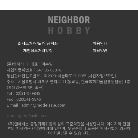
회사소개/약도/입금계좌
이용안내
개인정보처리방침
이용약관
(주)엔하비
대표 : 이수영
사업자등록번호 : 647-86-03076
통신판매업신고번호 : 제2023-서울마포-2109호
[사업자정보확인]
주소 : 서울특별시 마포구 연희로 11(동교동, 한국특허기술진흥원빌딩) 1층
(홍대입구역 3번 출구)
Tel : 02)3141-9845
Fax : 02)3141-9846
E-mail :
admin@modelsale.com
Hosting by Smileserv
(주)엔하비는 공정거래위원회 심의 표준약관을 사용합니다. 이미지와 컨텐
츠의 저작권은 (주)엔하비에 있으며, 무단복제나 도용은 저작권법에 의거하
여 처벌받을 수 있습니다.