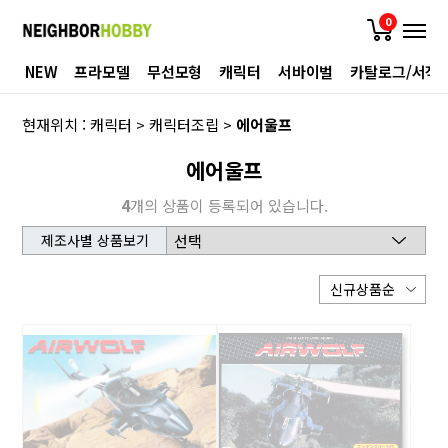
0
NEW
프라모델
무선모형
캐릭터
서바이벌
카탈로그/서적
현재위치 :
캐릭터
>
캐릭터조립
>
에어울프
에어울프
4
개의 상품이 등록되어 있습니다.
제조사별 상품보기