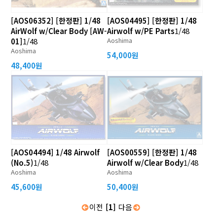
[AOS06352] [한정판] 1/48
[AOS04495] [한정판] 1/48
AirWolf w/Clear Body [AW-
Airwolf w/PE Parts
1/48
Aoshima
01]
1/48
Aoshima
54,000원
48,400원
[AOS04494] 1/48 Airwolf
[AOS00559] [한정판] 1/48
(No.5)
1/48
Airwolf w/Clear Body
1/48
Aoshima
Aoshima
45,600원
50,400원
이전
[1]
다음