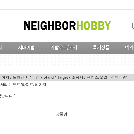
레이저
/
보호장비
/
군장
/
Stand
/
Target
/
소음기
/
구리스/오일
/
전투식량
세서리
>
도트/라이트/레이저
습니다 "
상품명