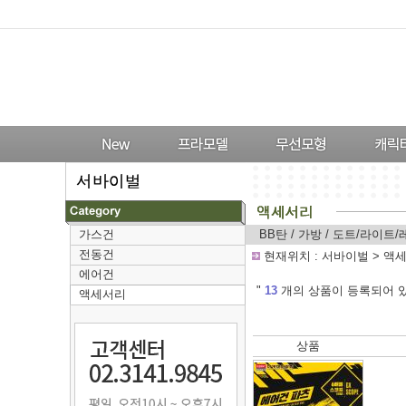
가스건
BB탄
/
가방
/
도트/라이트/
전동건
-
현재위치 :
서바이벌
>
액
에어건
---
"
13
개의 상품이 등록되어 있
액세서리
상품