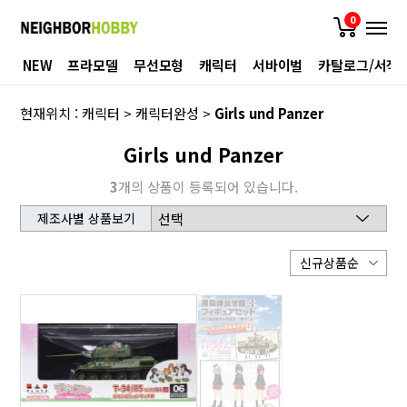
0
NEW
프라모델
무선모형
캐릭터
서바이벌
카탈로그/서적
현재위치 :
캐릭터
>
캐릭터완성
>
Girls und Panzer
Girls und Panzer
3
개의 상품이 등록되어 있습니다.
제조사별 상품보기