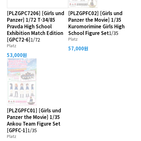
[PLZGPC7206] [Girls und
[PLZGPFC02] [Girls und
Panzer] 1/72 T-34/85
Panzer the Movie] 1/35
Pravda High School
Kuromorimine Girls High
Exhibition Match Edition
School Figure Set
1/35
Platz
[GPC72-6]
1/72
Platz
57,000원
53,000원
[PLZGPFC01] [Girls und
Panzer the Movie] 1/35
Ankou Team Figure Set
[GPFC-1]
1/35
Platz