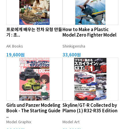
프로에게 배우는 전차 모형 만들
How to Make a Plastic
기 : 초..
Model Zero Fighter Model
AK Books
Shinkigensha
19,600원
33,600원
Girls und Panzer Modeling
Skyline/GT-R Collected by
Book - The Starting Guide
Plamo (1) R32-R35 Edition
..
Model Graphix
Model Art