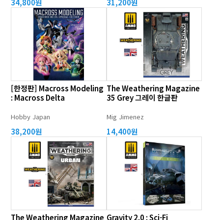
34,800원
31,200원
[한정판] Macross Modeling
The Weathering Magazine
: Macross Delta
35 Grey 그레이 한글판
Hobby Japan
Mig Jimenez
38,200원
14,400원
The Weathering Magazine
Gravity 2.0 : Sci-Fi