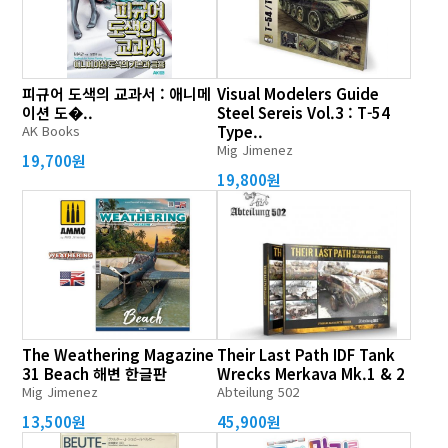
피규어 도색의 교과서 : 애니메
Visual Modelers Guide
이션 도�..
Steel Sereis Vol.3 : T-54
AK Books
Type..
Mig Jimenez
19,700원
19,800원
The Weathering Magazine
Their Last Path IDF Tank
31 Beach 해변 한글판
Wrecks Merkava Mk.1 & 2
Mig Jimenez
Abteilung 502
13,500원
45,900원