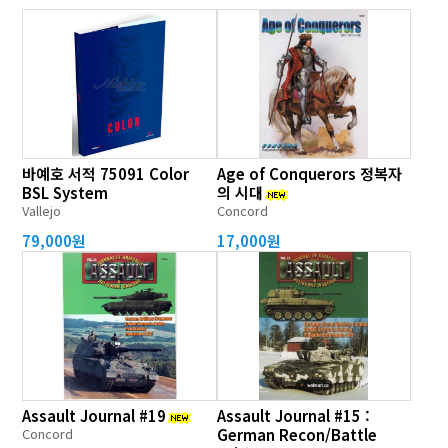
바예호 서적 75091 Color
Age of Conquerors 정복자
BSL System
의 시대
Vallejo
Concord
79,000원
17,000원
Assault Journal #19
Assault Journal #15 :
Concord
German Recon/Battle