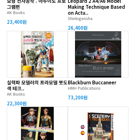
모형 전자공작 : 아두이노 프로
Leopard 2 A4/A6 Model
그램편
Making Technique Based
AK Books
on Actu..
Shinkigensha
23,400원
26,400원
실력파 모델러의 프라모델 붓도
Blackburn Buccaneer
색 테크..
HMH Publications
AK Books
73,200원
22,300원