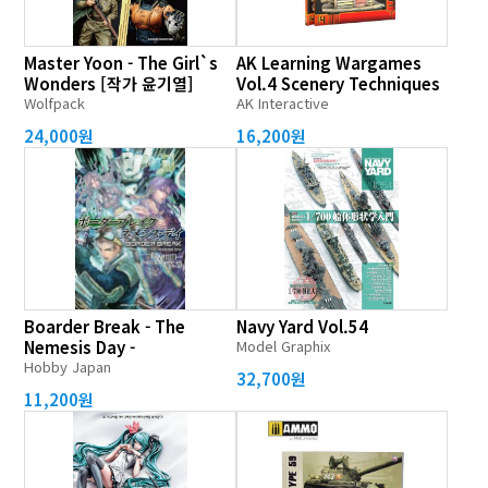
Master Yoon - The Girl`s
AK Learning Wargames
Wonders [작가 윤기열]
Vol.4 Scenery Techniques
Wolfpack
AK Interactive
24,000원
16,200원
Boarder Break - The
Navy Yard Vol.54
Nemesis Day -
Model Graphix
Hobby Japan
32,700원
11,200원