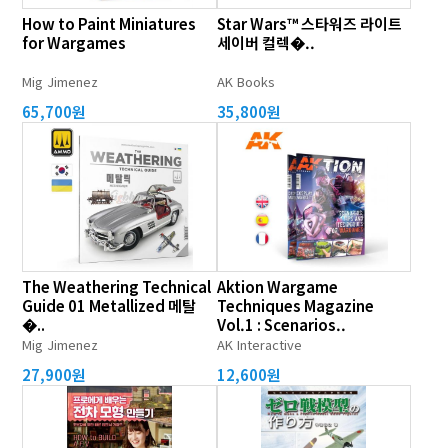
How to Paint Miniatures
Star Wars™ 스타워즈 라이트
for Wargames
세이버 컬렉�..
Mig Jimenez
AK Books
65,700원
35,800원
The Weathering Technical
Aktion Wargame
Guide 01 Metallized 메탈
Techniques Magazine
�..
Vol.1 : Scenarios..
Mig Jimenez
AK Interactive
27,900원
12,600원