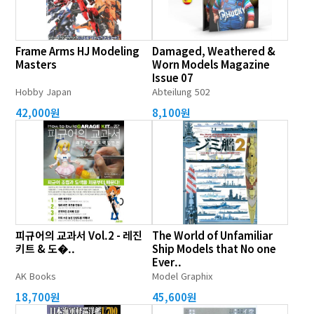
Frame Arms HJ Modeling
Damaged, Weathered &
Masters
Worn Models Magazine
Issue 07
Hobby Japan
Abteilung 502
42,000원
8,100원
피규어의 교과서 Vol.2 - 레진
The World of Unfamiliar
키트 & 도�..
Ship Models that No one
Ever..
AK Books
Model Graphix
18,700원
45,600원