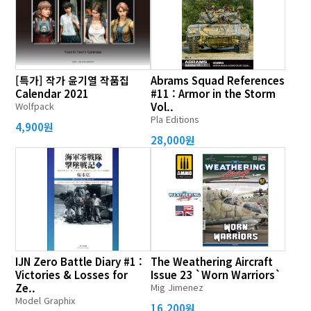
[특가] 작가 윤기열 작품집
Abrams Squad References
Calendar 2021
#11 : Armor in the Storm
Wolfpack
Vol..
Pla Editions
4,900원
28,000원
IJN Zero Battle Diary #1 :
The Weathering Aircraft
Victories & Losses for
Issue 23 `Worn Warriors`
Ze..
Mig Jimenez
Model Graphix
16,200원