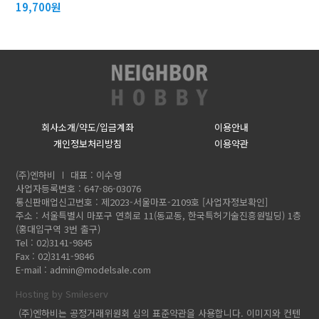
19,700원
회사소개/약도/입금계좌
이용안내
개인정보처리방침
이용약관
(주)엔하비
대표 : 이수영
사업자등록번호 : 647-86-03076
통신판매업신고번호 : 제2023-서울마포-2109호
[사업자정보확인]
주소 : 서울특별시 마포구 연희로 11(동교동, 한국특허기술진흥원빌딩) 1층
(홍대입구역 3번 출구)
Tel : 02)3141-9845
Fax : 02)3141-9846
E-mail :
admin@modelsale.com
Hosting by Smileserv
(주)엔하비는 공정거래위원회 심의 표준약관을 사용합니다. 이미지와 컨텐