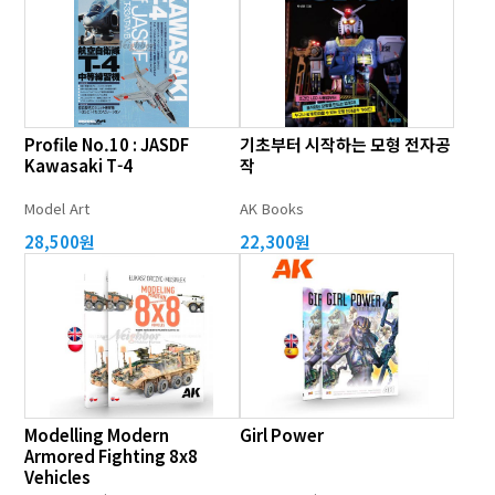
Profile No.10 : JASDF
기초부터 시작하는 모형 전자공
Kawasaki T-4
작
Model Art
AK Books
28,500원
22,300원
Modelling Modern
Girl Power
Armored Fighting 8x8
Vehicles