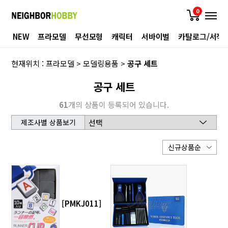
0
NEW
프라모델
무선모형
캐릭터
서바이벌
카탈로그/서적
현재위치 :
프라모델
>
모델링용품
>
공구 세트
공구 세트
61
개의 상품이 등록되어 있습니다.
제조사별 상품보기
[PMKJ011]