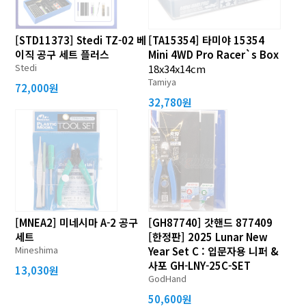
[STD11373] Stedi TZ-02 베
[TA15354] 타미야 15354
이직 공구 세트 플러스
Mini 4WD Pro Racer`s Box
Stedi
18x34x14cm
Tamiya
72,000원
32,780원
[MNEA2] 미네시마 A-2 공구
[GH87740] 갓핸드 877409
세트
[한정판] 2025 Lunar New
Mineshima
Year Set C : 입문자용 니퍼 &
사포 GH-LNY-25C-SET
13,030원
GodHand
50,600원