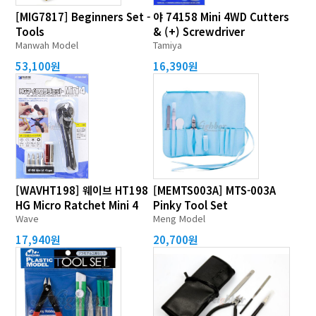
[MIG7817] Beginners Set -
야 74158 Mini 4WD Cutters
Tools
& (+) Screwdriver
Manwah Model
Tamiya
53,100원
16,390원
[WAVHT198] 웨이브 HT198
[MEMTS003A] MTS-003A
HG Micro Ratchet Mini 4
Pinky Tool Set
Wave
Meng Model
17,940원
20,700원