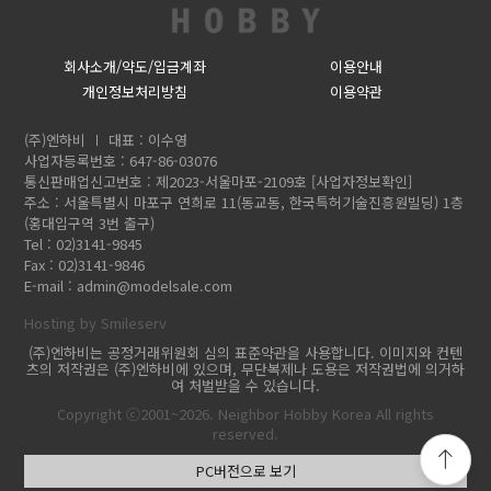
회사소개/약도/입금계좌
이용안내
개인정보처리방침
이용약관
(주)엔하비
대표 : 이수영
사업자등록번호 : 647-86-03076
통신판매업신고번호 : 제2023-서울마포-2109호
[사업자정보확인]
주소 : 서울특별시 마포구 연희로 11(동교동, 한국특허기술진흥원빌딩) 1층
(홍대입구역 3번 출구)
Tel : 02)3141-9845
Fax : 02)3141-9846
E-mail :
admin@modelsale.com
Hosting by Smileserv
(주)엔하비는 공정거래위원회 심의 표준약관을 사용합니다. 이미지와 컨텐
츠의 저작권은 (주)엔하비에 있으며, 무단복제나 도용은 저작권법에 의거하
여 처벌받을 수 있습니다.
Copyright ⓒ2001~2026. Neighbor Hobby Korea All rights
reserved.
PC버전으로 보기