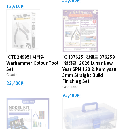
52,000원
12,610원
[CTD24995] 시타델
[GH87625] 갓핸드 876259
Warhammer Colour Tool
[한정판] 2026 Lunar New
Set
Year SPN-120 & Kamiyasu
Citadel
5mm Straight Build
Finishing Set
23,400원
GodHand
92,400원