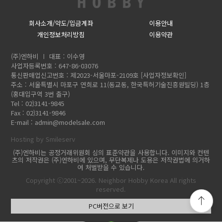
회사소개/약도/입금계좌
이용안내
개인정보처리방침
이용약관
(주)엔하비
대표 : 이수영
사업자등록번호 : 647-86-03076
통신판매업신고번호 : 제2023-서울마포-2109호
[사업자정보확인]
주소 : 서울특별시 마포구 연희로 11(동교동, 한국특허기술진흥원빌딩) 1층
(홍대입구역 3번 출구)
Tel : 02)3141-9845
Fax : 02)3141-9846
E-mail :
admin@modelsale.com
Hosting by Smileserv
(주)엔하비는 공정거래위원회 심의 표준약관을 사용합니다. 이미지와 컨텐
츠의 저작권은 (주)엔하비에 있으며, 무단복제나 도용은 저작권법에 의거하
여 처벌받을 수 있습니다.
Copyright ⓒ2001~2026. Neighbor Hobby Korea All rights
reserved.
PC버전으로 보기