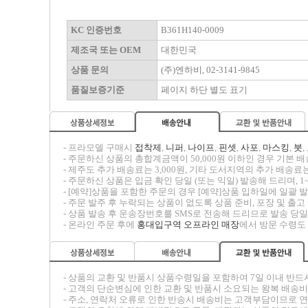
KC 인증번호
B361H140-0009
제조국 또는 OEM
대한민국
상품 문의
(주)엔하비, 02-3141-9845
품질보증기준
페이지 하단 별도 표기
-----
- 프라모델 구매시
접착제
,
니퍼
,
나이프
,
핀셋
,
사포
,
마스킹
,
붓
,
-----
- 주문하신 상품의 총합계금액이 50,000원 이하인 경우 기본 배송
-----
- 제주도 추가 배송료는 3,000원, 기타 도서지역의 추가 배송료는
-----
- 주문하신 상품은 입금 확인 당일 (또는 익일) 발송해 드리며, 1
-----
- [예약]상품을 포함한 주문의 경우 [예약]상품 입하일에 일괄
-----
- 주문 발주 후 누락되는 상품이 없도록 상품 준비, 포장 및 출
-----
- 상품 발송 후 운송장번호를 SMS로 전송해 드리므로 발송 당일
-----
- 온라인 주문 후에
홍대입구역 오프라인 매장
에서 방문 수령도
-----
- 상품의 교환 및 반품시
상품수령일을 포함하여 7일 이내
반드
-----
- 고객의 단순변심에 인한 교환 및 반품시 소요되는 왕복 배송
-----
- 주소, 연락처 오류로 인한 반송시 배송비는 고객부담이므로 