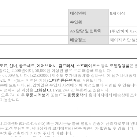
대상연령
8세 이상
수입원
AS 담당 및 연락처
(주)엔하비, 02-3
배송정보
페이지 하단 별
도료
,
신너
,
공구세트
,
에어브러시
,
컴프레서
,
스프레이부스
등의
모델링용품
은 
료는 2,500원이며, 50,000원 이상인 경우 무료 배송해 드립니다.
 6,000원입니다. '[ZZZ03000] 제주도 추가 배송비'를 장바구니에 담거나 배
~2일 이내(도서 지역은 예외)
CJ대한통운택배
로 배송됩니다.
 발송해 드립니다. 단, 입하일은 수입사 사정에 의해 예정일보다 지연될 수 있습니다
고 시점까지 전 과정을
고화질 CCTV
로 24시간 녹화하고 있습니다.
 오후 7시 이후
주문내역보기
또는
CJ대한통운택배
홈페이지에서 배송상태 조회
 가능합니다.
시
고객센터(02-3141-9845) 또는 게시판을 통해 영업시간중에 관리자로부터 
비는 고객 부담이며, 택배상자의 크기에 따라 왕복 배송비가 할증될 수 있습니다.
연락처를 정확하게 기재해 주시기 바랍니다.