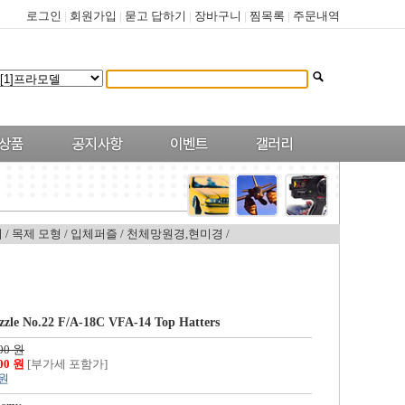
로그인
|
회원가입
|
묻고 답하기
|
장바구니
|
찜목록
|
주문내역
기
/
목제 모형
/
입체퍼즐
/
천체망원경,현미경
/
zle No.22 F/A-18C VFA-14 Top Hatters
00 원
000 원
[부가세 포함가]
 원