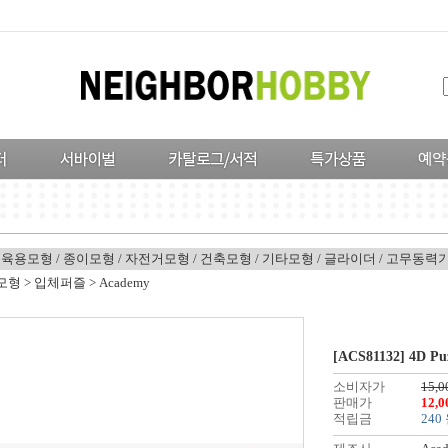
교육용모형
/
종이모형
/
자전거모형
/
건축모형
/
기타모형
/
글라이더
/
고무동력
모형
>
입체퍼즐
>
Academy
[ACS81132] 4D Puz
소비자가
15,0
판매가
12,
적립금
240