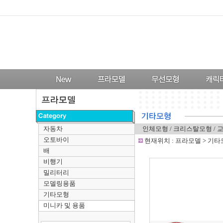
자동차
인체모형
/
크리스탈모형
/
오토바이
-
현재위치 :
프라모델
>
기타
배
비행기
밀리터리
모델링용품
기타모형
미니카 및 용품