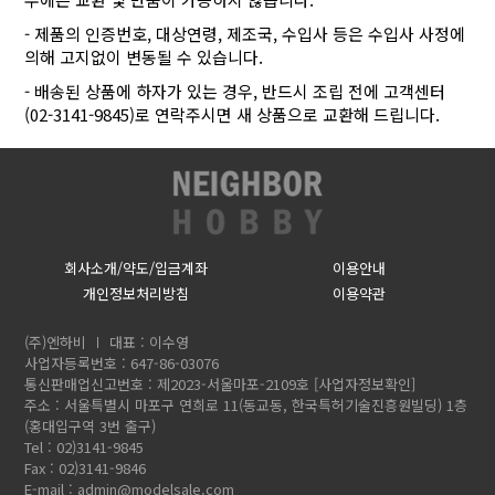
- 제품의 인증번호, 대상연령, 제조국, 수입사 등은 수입사 사정에
의해 고지없이 변동될 수 있습니다.
- 배송된 상품에 하자가 있는 경우, 반드시 조립 전에 고객센터
(02-3141-9845)로 연락주시면 새 상품으로 교환해 드립니다.
회사소개/약도/입금계좌
이용안내
개인정보처리방침
이용약관
(주)엔하비
대표 : 이수영
사업자등록번호 : 647-86-03076
통신판매업신고번호 : 제2023-서울마포-2109호
[사업자정보확인]
주소 : 서울특별시 마포구 연희로 11(동교동, 한국특허기술진흥원빌딩) 1층
(홍대입구역 3번 출구)
Tel : 02)3141-9845
Fax : 02)3141-9846
E-mail :
admin@modelsale.com