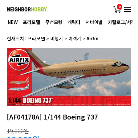
0
NEW
프라모델
무선모형
캐릭터
서바이벌
카탈로그/서적
현재위치 :
프라모델
>
비행기
>
여객기
>
Airfix
[AF04178A] 1/144 Boeing 737
19,000원