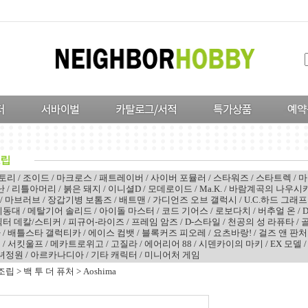
스토리
/
조이드
/
마크로스
/
패트레이버
/
사이버 포뮬러
/
스타워즈
/
스타트렉
/
마
난
/
리틀아머리
/
붉은 돼지
/
이니셜D
/
모데로이드
/
Ma.K.
/
바람계곡의 나우시
/
마브러브
/
장갑기병 보톰즈
/
배트맨
/
가디언즈 오브 갤럭시
/
U.C.하드 그래프
기동대
/
메탈기어 솔리드
/
아이돌 마스터
/
코드 기어스
/
로보다치
/
버추얼 온
/
D
릭터 데칼/스티커
/
피규어-라이즈
/
프레임 암즈
/
D-스타일
/
천공의 성 라퓨타
/
가
/
배틀스타 갤럭티카
/
에이스 컴뱃
/
블록커즈 피오레
/
요츠바랑!
/
걸즈 앤 판처
치
/
서킷울프
/
메카트로위고
/
고질라
/
에어리어 88
/
시덴카이의 마키
/
EX 모델
녀정원
/
아르카나디아
/
기타 캐릭터
/
미니어처 게임
조립
>
백 투 더 퓨처
>
Aoshima