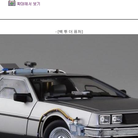
- [백 투 더 퓨처]