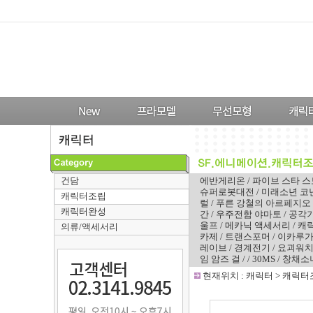
건담
에반게리온
/
파이브 스타 
슈퍼로봇대전
/
미래소년 코
캐릭터조립
럴
/
푸른 강철의 아르페지오
캐릭터완성
간
/
우주전함 야마토
/
공각
울프
/
메카닉 액세서리
/
캐
의류/액세서리
카제
/
트랜스포머
/
이카루
레이브
/
경계전기
/
요괴워
임 암즈 걸
/
/
30MS
/
창채소
-
현재위치 :
캐릭터
>
캐릭터