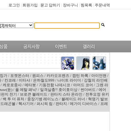
로그인
|
회원가입
|
묻고 답하기
|
장바구니
|
찜목록
|
주문내역
징가
/
포켓몬스터
/
원피스
/
카카오프렌즈
/
캡틴 하록
/
아이언맨
/
카
/
칸코레
/
이타샤
/
은하철도999
/
나이트 라이더
/
강철의 라인배
/
케로로중사
/
메타봇
/
기동전함 나데시코
/
아머드 코어
/
그렌 라
une(듄)
/
풀 메탈 패닉!
/
일격살충!! 호이호이상
/
썬더버드
/
에어
골판지 전기
/
브로큰 블레이드
/
판타지 스타 온라인
/
전투요정 유키
/
백 투 더 퓨처
/
중장기병 레이노스
/
블레이드 러너
/
혁명기 발브
/
드래곤볼
/
헥사기어
/
퍼시픽 림
/
판타지
/
메가미 디바이스
/
프레