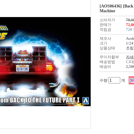
[AOS06436] [Back 
Machine
소비자가
78,0
판매가
72,
적립금
720
제조사
Aos
크기
1/24
상품상태
조립
무이자할부
자세
배송방법
CJ
배송비
2,5
수량
개