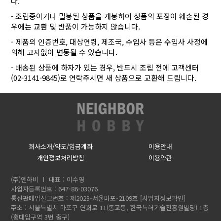
다.
- 조립중이거나 밀봉된 상품을 개봉하여 상품의 포장이 훼손된 경
우에는 교환 및 반품이 가능하지 않습니다.
- 제품의 인증번호, 대상연령, 제조국, 수입사 등은 수입사 사정에
의해 고지없이 변동될 수 있습니다.
- 배송된 상품에 하자가 있는 경우, 반드시 조립 전에 고객센터
(02-3141-9845)로 연락주시면 새 상품으로 교환해 드립니다.
회사소개/약도/입금계좌
이용안내
개인정보처리방침
이용약관
(주)엔하비
대표 : 이수영
사업자등록번호 : 647-86-03076
통신판매업신고번호 : 제2023-서울마포-2109호
[사업자정보확인]
주소 : 서울특별시 마포구 연희로 11(동교동, 한국특허기술진흥원빌딩) 1층
(홍대입구역 3번 출구)