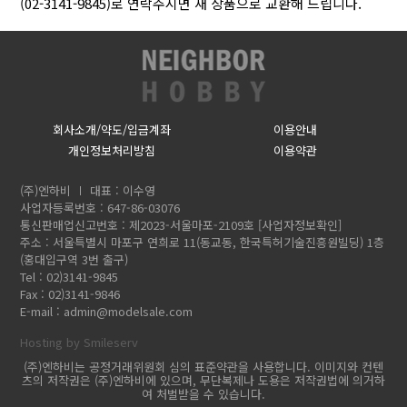
(02-3141-9845)로 연락주시면 새 상품으로 교환해 드립니다.
회사소개/약도/입금계좌
이용안내
개인정보처리방침
이용약관
(주)엔하비
대표 : 이수영
사업자등록번호 : 647-86-03076
통신판매업신고번호 : 제2023-서울마포-2109호
[사업자정보확인]
주소 : 서울특별시 마포구 연희로 11(동교동, 한국특허기술진흥원빌딩) 1층
(홍대입구역 3번 출구)
Tel : 02)3141-9845
Fax : 02)3141-9846
E-mail :
admin@modelsale.com
Hosting by Smileserv
(주)엔하비는 공정거래위원회 심의 표준약관을 사용합니다. 이미지와 컨텐
츠의 저작권은 (주)엔하비에 있으며, 무단복제나 도용은 저작권법에 의거하
여 처벌받을 수 있습니다.