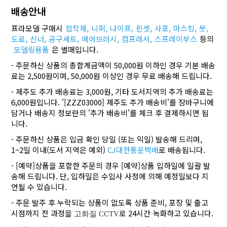
배송안내
프라모델 구매시
접착제,
니퍼,
나이프,
핀셋,
사포,
마스킹,
붓,
도료,
신너,
공구세트,
에어브러시,
컴프레서,
스프레이부스
등의
모델링용품
은 별매입니다.
- 주문하신 상품의 총합계금액이 50,000원 이하인 경우 기본 배송
료는 2,500원이며, 50,000원 이상인 경우 무료 배송해 드립니다.
- 제주도 추가 배송료는 3,000원, 기타 도서지역의 추가 배송료는
6,000원입니다. '[ZZZ03000] 제주도 추가 배송비'를 장바구니에
담거나 배송지 정보란의 '추가 배송비'를 체크 후 결제하시면 됩
니다.
- 주문하신 상품은 입금 확인 당일 (또는 익일) 발송해 드리며,
1~2일 이내(도서 지역은 예외)
CJ대한통운택배
로 배송됩니다.
- [예약]상품을 포함한 주문의 경우 [예약]상품 입하일에 일괄 발
송해 드립니다. 단, 입하일은 수입사 사정에 의해 예정일보다 지
연될 수 있습니다.
- 주문 발주 후 누락되는 상품이 없도록 상품 준비, 포장 및 출고
시점까지 전 과정을
로 24시간 녹화하고 있습니다.
고화질 CCTV