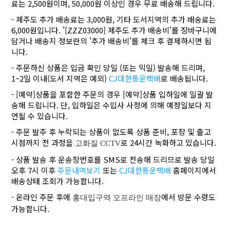
료는 2,500원이며, 50,000원 이상인 경우 무료 배송해 드립니다.
- 제주도 추가 배송료는 3,000원, 기타 도서지역의 추가 배송료는
6,000원입니다. '[ZZZ03000] 제주도 추가 배송비'를 장바구니에
담거나 배송지 정보란의 '추가 배송비'를 체크 후 결제하시면 됩
니다.
- 주문하신 상품은 입금 확인 당일 (또는 익일) 발송해 드리며,
1~2일 이내(도서 지역은 예외)
CJ대한통운택배
로 배송됩니다.
- [예약]상품을 포함한 주문의 경우 [예약]상품 입하일에 일괄 발
송해 드립니다. 단, 입하일은 수입사 사정에 의해 예정일보다 지
연될 수 있습니다.
- 주문 발주 후 누락되는 상품이 없도록 상품 준비, 포장 및 출고
시점까지 전 과정을
로 24시간 녹화하고 있습니다.
고화질 CCTV
- 상품 발송 후 운송장번호를 SMS로 전송해 드리므로 발송 당일
오후 7시 이후
주문내역보기
또는
CJ대한통운택배
홈페이지에서
배송상태 조회가 가능합니다.
- 온라인 주문 후에
에서 방문 수령도
홍대입구역 오프라인 매장
가능합니다.