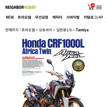
0
NEW
프라모델
무선모형
캐릭터
서바이벌
카탈로그/서적
현재위치 :
프라모델
>
오토바이
>
일반용1/6
>
Tamiya