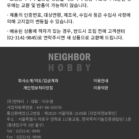
우에는 교환 및 반품이 가능하지 않습니다.
- 제품의 인증번호, 대상연령, 제조국, 수입사 등은 수입사 사정에
의해 고지없이 변동될 수 있습니다.
- 배송된 상품에 하자가 있는 경우, 반드시 조립 전에 고객센터
(02-3141-9845)로 연락주시면 새 상품으로 교환해 드립니다.
회사소개/약도/입금계좌
이용안내
개인정보처리방침
이용약관
(주)엔하비
대표 : 이수영
사업자등록번호 : 647-86-03076
통신판매업신고번호 : 제2023-서울마포-2109호
[사업자정보확인]
주소 : 서울특별시 마포구 연희로 11(동교동, 한국특허기술진흥원빌딩) 1층
(홍대입구역 3번 출구)
Tel : 02)3141-9845
Fax : 02)3141-9846