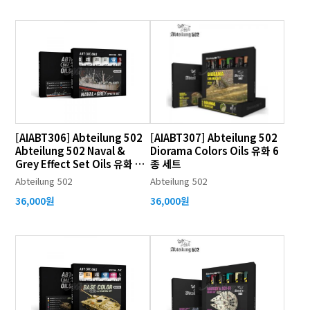
[AIABT306] Abteilung 502
[AIABT307] Abteilung 502
Abteilung 502 Naval &
Diorama Colors Oils 유화 6
Grey Effect Set Oils 유화 6
종 세트
종 세트
Abteilung 502
Abteilung 502
36,000원
36,000원