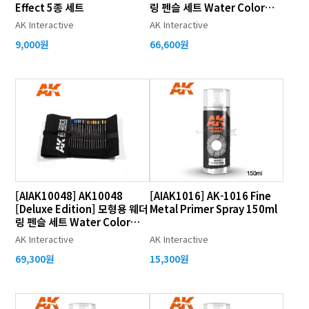
Effect 5종 세트
링 펜슬 세트 Water Color
Pencils 37종 세트
AK Interactive
AK Interactive
9,000원
66,600원
[AIAK10048] AK10048
[AIAK1016] AK-1016 Fine
[Deluxe Edition] 모형용 웨더
Metal Primer Spray 150ml
링 펜슬 세트 Water Color
Pencils 37종 세트 w/Cloth
AK Interactive
AK Interactive
Case
69,300원
15,300원