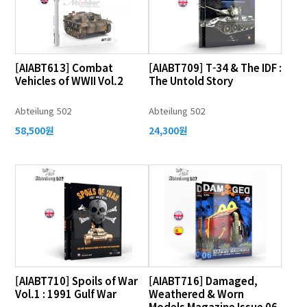
[AIABT613] Combat
[AIABT709] T-34 & The IDF :
Vehicles of WWII Vol.2
The Untold Story
Abteilung 502
Abteilung 502
58,500원
24,300원
[AIABT710] Spoils of War
[AIABT716] Damaged,
Vol.1 : 1991 Gulf War
Weathered & Worn
Models Magazine Issue 06