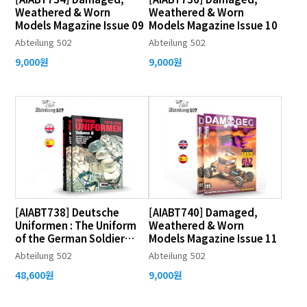
Weathered & Worn
Weathered & Worn
Models Magazine Issue 09
Models Magazine Issue 10
Abteilung 502
Abteilung 502
9,000원
9,000원
[AIABT738] Deutsche
[AIABT740] Damaged,
Uniformen : The Uniform
Weathered & Worn
of the German Soldier
Models Magazine Issue 11
(1919-1945) Vol.2
Abteilung 502
Abteilung 502
48,600원
9,000원