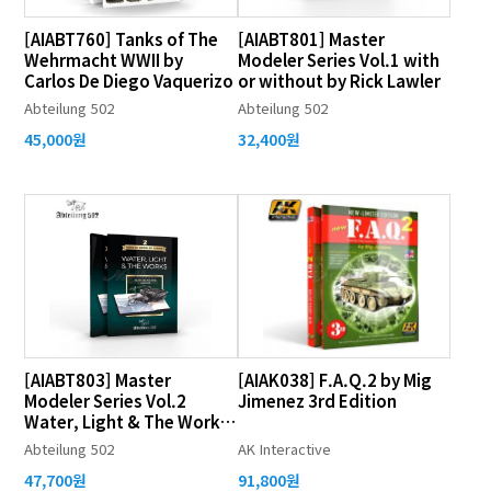
[AIABT760] Tanks of The
[AIABT801] Master
Wehrmacht WWII by
Modeler Series Vol.1 with
Carlos De Diego Vaquerizo
or without by Rick Lawler
Abteilung 502
Abteilung 502
45,000원
32,400원
[AIABT803] Master
[AIAK038] F.A.Q.2 by Mig
Modeler Series Vol.2
Jimenez 3rd Edition
Water, Light & The Works
by Jean Bernard Andre
Abteilung 502
AK Interactive
47,700원
91,800원