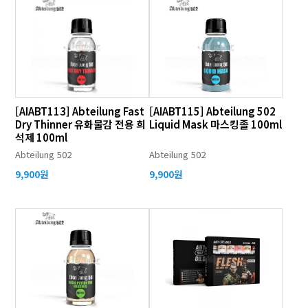
[AIABT113] Abteilung Fast
[AIABT115] Abteilung 502
Dry Thinner 유화물감 전용 희
Liquid Mask 마스킹졸 100ml
석제 100ml
Abteilung 502
Abteilung 502
9,900원
9,900원