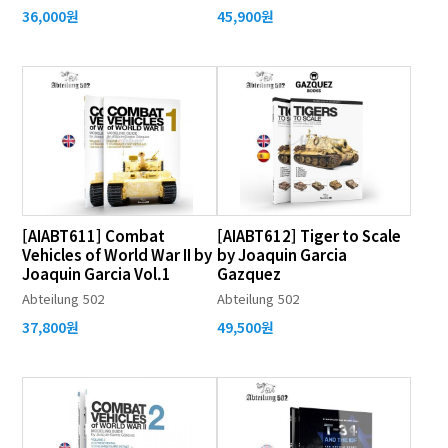
36,000원
45,900원
[AIABT611] Combat
[AIABT612] Tiger to Scale
Vehicles of World War II by
by Joaquin Garcia
Joaquin Garcia Vol.1
Gazquez
Abteilung 502
Abteilung 502
37,800원
49,500원