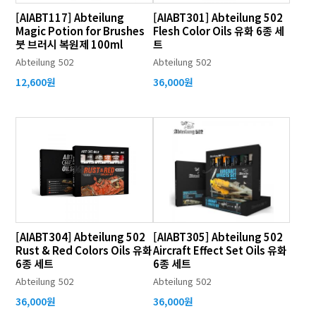
[AIABT117] Abteilung
[AIABT301] Abteilung 502
Magic Potion for Brushes
Flesh Color Oils 유화 6종 세
붓 브러시 복원제 100ml
트
Abteilung 502
Abteilung 502
12,600원
36,000원
[AIABT304] Abteilung 502
[AIABT305] Abteilung 502
Rust & Red Colors Oils 유화
Aircraft Effect Set Oils 유화
6종 세트
6종 세트
Abteilung 502
Abteilung 502
36,000원
36,000원