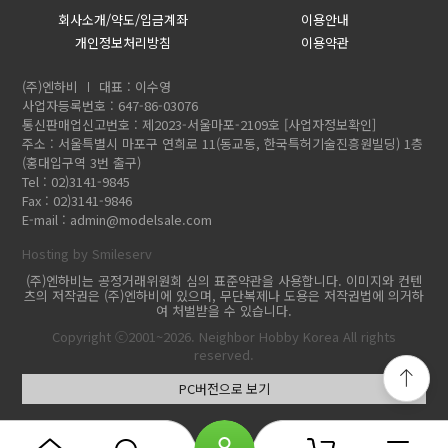
회사소개/약도/입금계좌
이용안내
개인정보처리방침
이용약관
(주)엔하비
대표 : 이수영
사업자등록번호 : 647-86-03076
통신판매업신고번호 : 제2023-서울마포-2109호
[사업자정보확인]
주소 : 서울특별시 마포구 연희로 11(동교동, 한국특허기술진흥원빌딩) 1층
(홍대입구역 3번 출구)
Tel : 02)3141-9845
Fax : 02)3141-9846
E-mail :
admin@modelsale.com
Hosting by Smileserv
(주)엔하비는 공정거래위원회 심의 표준약관을 사용합니다. 이미지와 컨텐
츠의 저작권은 (주)엔하비에 있으며, 무단복제나 도용은 저작권법에 의거하
여 처벌받을 수 있습니다.
Copyright ⓒ2001~2026. Neighbor Hobby Korea All rights
reserved.
PC버전으로 보기