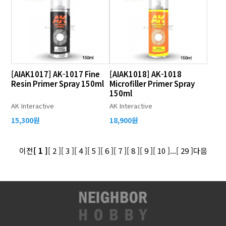
[AIAK1017] AK-1017 Fine
[AIAK1018] AK-1018
Resin Primer Spray 150ml
Microfiller Primer Spray
150ml
AK Interactive
AK Interactive
15,300원
18,900원
이전
[ 1 ]
[ 2 ]
[ 3 ]
[ 4 ]
[ 5 ]
[ 6 ]
[ 7 ]
[ 8 ]
[ 9 ]
[ 10 ]
...
[ 29 ]
다음