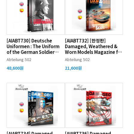
[AIABT730] Deutsche
[AIABT732] [한정판]
Uniformen : The Uniform
Damaged, Weathered &
of the German Soldier
Worn Models Magazine for
(1919-1945) Vol.1
Sci-Fi
Abteilung 502
Abteilung 502
48,600원
21,600원
[AIABT734] Damaged,
[AIABT736] Damaged,