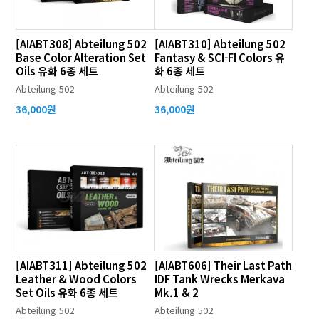
[AIABT308] Abteilung 502
[AIABT310] Abteilung 502
Base Color Alteration Set
Fantasy & SCI-FI Colors 유
Oils 유화 6종 세트
화 6종 세트
Abteilung 502
Abteilung 502
36,000원
36,000원
[AIABT311] Abteilung 502
[AIABT606] Their Last Path
Leather & Wood Colors
IDF Tank Wrecks Merkava
Set Oils 유화 6종 세트
Mk.1 & 2
Abteilung 502
Abteilung 502