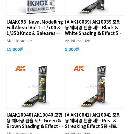
[AIAK098] Naval Modelling
[AIAK10039] AK10039 모형
Full Ahead Vol.1 : 1/700 &
용 웨더링 펜슬 세트 Black &
1/350 Knox & Baleares
White Shading & Effect 5종
Class
세트
AK Interactive
AK Interactive
19,800원
9,000원
[AIAK10040] AK10040 모형
[AIAK10041] AK10041 모형
용 웨더링 펜슬 세트 Green &
용 웨더링 펜슬 세트 Rust &
Brown Shading & Effect 5
Streaking Effect 5종 세트
종 세트
AK Interactive
AK Interactive