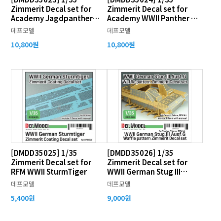
Zimmerit Decal set for
Zimmerit Decal set for
Academy Jagdpanther
Academy WWII Panther G
Ausf.G1
Early
데프모델
데프모델
10,800원
10,800원
[DMDD35025] 1/35
[DMDD35026] 1/35
Zimmerit Decal set for
Zimmerit Decal set for
RFM WWII SturmTiger
WWII German Stug III
Ausf.G Waffle Pattern
데프모델
데프모델
5,400원
9,000원