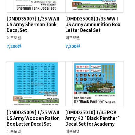
[DMDD35007] 1/35 WWII
[DMDD35008] 1/35 WWII
US Army Sherman Tank
US Army Ammunition Box
Decal Set
Letter Decal Set
데프모델
데프모델
7,200원
7,200원
[DMDD35009] 1/35 WWII
[DMDD35010] 1/35 ROK
US Army Wooden Ration
Army K2 `Black Panther`
Box Letter Decal Set
Decal Set for Academy
데프모델
데프모델