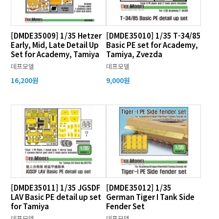
[DMDE35009] 1/35 Hetzer
[DMDE35010] 1/35 T-34/85
Early, Mid, Late Detail Up
Basic PE set for Academy,
Set for Academy, Tamiya
Tamiya, Zvezda
데프모델
데프모델
16,200원
9,000원
[DMDE35011] 1/35 JGSDF
[DMDE35012] 1/35
LAV Basic PE detail up set
German Tiger I Tank Side
for Tamiya
Fender Set
데프모델
데프모델