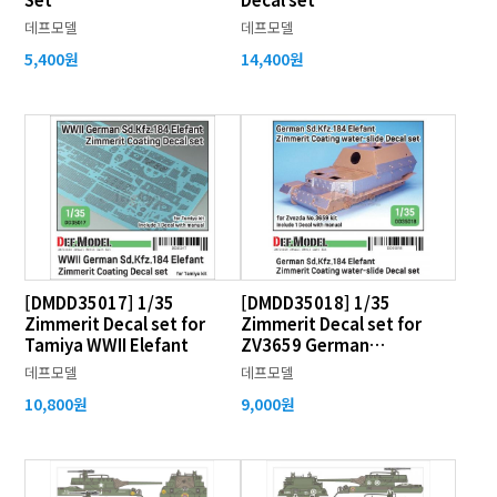
데프모델
데프모델
5,400원
14,400원
[DMDD35017] 1/35
[DMDD35018] 1/35
Zimmerit Decal set for
Zimmerit Decal set for
Tamiya WWII Elefant
ZV3659 German
Sd.kfz.184 Elefant
데프모델
데프모델
10,800원
9,000원