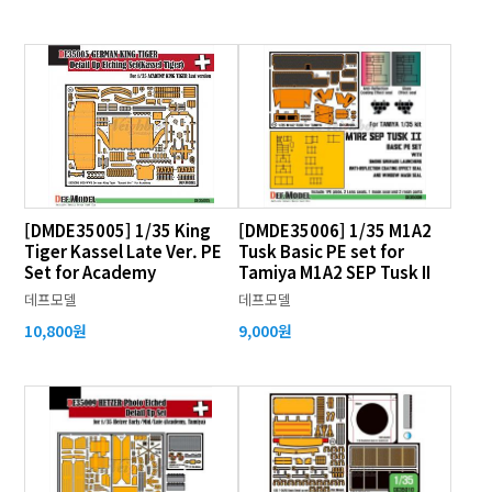
[DMDE35005] 1/35 King
[DMDE35006] 1/35 M1A2
Tiger Kassel Late Ver. PE
Tusk Basic PE set for
Set for Academy
Tamiya M1A2 SEP Tusk II
데프모델
데프모델
10,800원
9,000원