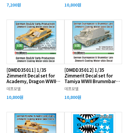
7,200원
10,800원
[DMDD35011] 1/35
[DMDD35012] 1/35
Zimmerit Decal set for
Zimmerit Decal set for
Academy, Dragon WWII
Tamiya WWII Brummbar
German StuG IV Early
Late
데프모델
데프모델
10,800원
10,800원