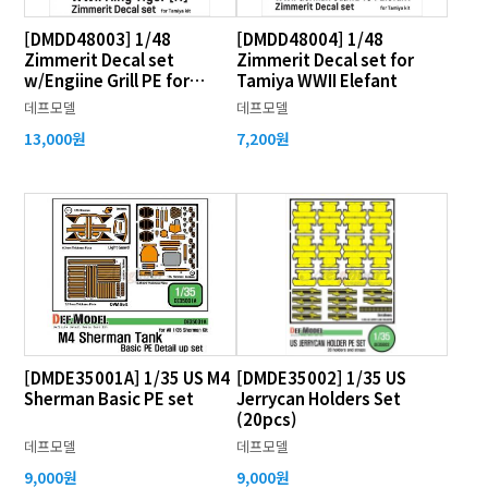
[DMDD48003] 1/48
[DMDD48004] 1/48
Zimmerit Decal set
Zimmerit Decal set for
w/Engiine Grill PE for
Tamiya WWII Elefant
Tamiya WWII King Tiger
데프모델
데프모델
(H)
13,000원
7,200원
[DMDE35001A] 1/35 US M4
[DMDE35002] 1/35 US
Sherman Basic PE set
Jerrycan Holders Set
(20pcs)
데프모델
데프모델
9,000원
9,000원