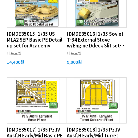
[DMDE35015] 1/35 US
[DMDE35016] 1/35 Soviet
M1A2 SEP Basic PE Detail
T-34 External Stove
up set for Academy
w/Engine Ddeck Slit set
for Academy, Dragon, AFV
데프모델
데프모델
Club
14,400원
9,000원
[DMDE35017] 1/35 Pz.IV
[DMDE35018] 1/35 Pz.IV
Ausf.H Early/Mid Basic PE
Ausf.H Early/Mid Turret