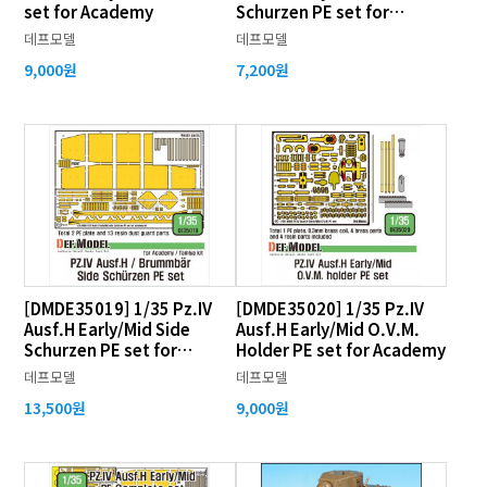
set for Academy
Schurzen PE set for
Academy
데프모델
데프모델
9,000원
7,200원
[DMDE35019] 1/35 Pz.IV
[DMDE35020] 1/35 Pz.IV
Ausf.H Early/Mid Side
Ausf.H Early/Mid O.V.M.
Schurzen PE set for
Holder PE set for Academy
Academy
데프모델
데프모델
13,500원
9,000원