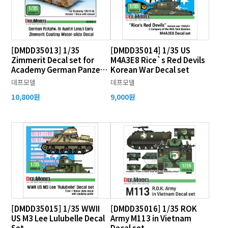
[DMDD35013] 1/35
[DMDD35014] 1/35 US
Zimmerit Decal set for
M4A3E8 Rice`s Red Devils
Academy German Panzer
Korean War Decal set
IV Ausf.H Late/J Early
데프모델
데프모델
10,800원
9,000원
[DMDD35015] 1/35 WWII
[DMDD35016] 1/35 ROK
US M3 Lee Lulubelle Decal
Army M113 in Vietnam
Set
Decal set