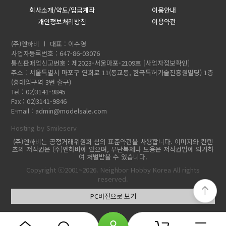
회사소개/약도/입금계좌
이용안내
개인정보처리방침
이용약관
(주)엔하비
대표 : 이수영
사업자등록번호 : 647-86-03076
통신판매업신고번호 : 제2023-서울마포-2109호
[사업자정보확인]
주소 : 서울특별시 마포구 연희로 11(동교동, 한국특허기술진흥원빌딩) 1층
(홍대입구역 3번 출구)
Tel : 02)3141-9845
Fax : 02)3141-9846
E-mail :
admin@modelsale.com
Hosting by Smileserv
(주)엔하비는 공정거래위원회 심의 표준약관을 사용합니다. 이미지와 컨텐
츠의 저작권은 (주)엔하비에 있으며, 무단복제나 도용은 저작권법에 의거하
여 처벌받을 수 있습니다.
Copyright ⓒ2001~2026. Neighbor Hobby Korea All rights
reserved.
PC버전으로 보기