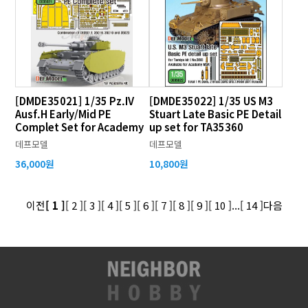
[DMDE35021] 1/35 Pz.IV
[DMDE35022] 1/35 US M3
Ausf.H Early/Mid PE
Stuart Late Basic PE Detail
Complet Set for Academy
up set for TA35360
데프모델
데프모델
36,000원
10,800원
이전
[ 1 ]
[ 2 ]
[ 3 ]
[ 4 ]
[ 5 ]
[ 6 ]
[ 7 ]
[ 8 ]
[ 9 ]
[ 10 ]
...
[ 14 ]
다음