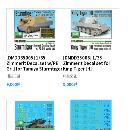
[DMDD35005] 1/35
[DMDD35006] 1/35
Zimmerit Decal set w/PE
Zimmerit Decal set for
Grill for Tamiya Sturmtiger
King Tiger [H]
데프모델
데프모델
9,000원
9,000원