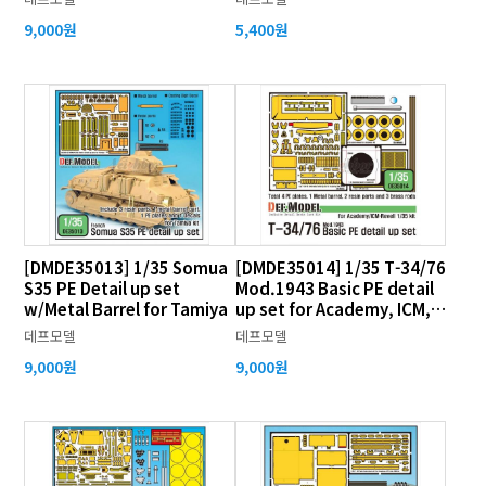
9,000원
5,400원
[DMDE35013] 1/35 Somua
[DMDE35014] 1/35 T-34/76
S35 PE Detail up set
Mod.1943 Basic PE detail
w/Metal Barrel for Tamiya
up set for Academy, ICM,
Revell
데프모델
데프모델
9,000원
9,000원