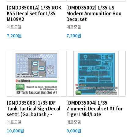
[DMDD35001A] 1/35 ROK
[DMDD35002] 1/35 US
K55 Decal Set for 1/35
Modern Ammunition Box
M109A2
Decal set
데프모델
데프모델
7,200원
7,200원
[DMDD35003] 1/35 IDF
[DMDD35004] 1/35
Tank Tactical Sign Decal
Zimmerit Decal set #1 for
set #1(Gal batash,
Tiger I Mid/Late
Merkava Mk.IID)
데프모델
데프모델
10,800원
9,000원