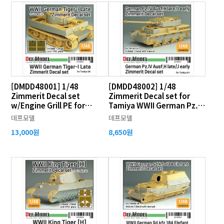
[DMDD48001] 1/48
[DMDD48002] 1/48
Zimmerit Decal set
Zimmerit Decal set for
w/Engine Grill PE for
Tamiya WWII German Pz.IV
Tamiya WWII Tiger I Late
Ausf.H/Late J
데프모델
데프모델
13,000원
8,650원