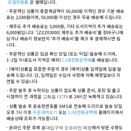
모델링용품
은 별매입니다.
- 주문하신 상품의 총합계금액이 50,000원 이하인 경우 기본 배송
료는 2,500원이며, 50,000원 이상인 경우 무료 배송해 드립니다.
- 제주도 추가 배송료는 3,000원, 기타 도서지역의 추가 배송료는
6,000원입니다. '[ZZZ03000] 제주도 추가 배송비'를 장바구니에
담거나 배송지 정보란의 '추가 배송비'를 체크 후 결제하시면 됩
니다.
- 주문하신 상품은 입금 확인 당일 (또는 익일) 발송해 드리며,
1~2일 이내(도서 지역은 예외)
CJ대한통운택배
로 배송됩니다.
- [예약]상품을 포함한 주문의 경우 [예약]상품 입하일에 일괄 발
송해 드립니다. 단, 입하일은 수입사 사정에 의해 예정일보다 지
연될 수 있습니다.
- 주문 발주 후 누락되는 상품이 없도록 상품 준비, 포장 및 출고
시점까지 전 과정을
로 24시간 녹화하고 있습니다.
고화질 CCTV
- 상품 발송 후 운송장번호를 SMS로 전송해 드리므로 발송 당일
오후 7시 이후
주문내역보기
또는
CJ대한통운택배
홈페이지에서
배송상태 조회가 가능합니다.
- 온라인 주문 후에
에서 방문 수령도
홍대입구역 오프라인 매장