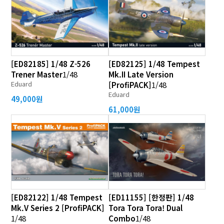
[ED82185] 1/48 Z-526
[ED82125] 1/48 Tempest
Trener Master
1/48
Mk.II Late Version
Eduard
[ProfiPACK]
1/48
Eduard
49,000원
61,000원
[ED82122] 1/48 Tempest
[ED11155] [한정판] 1/48
Mk.V Series 2 [ProfiPACK]
Tora Tora Tora! Dual
1/48
Combo
1/48