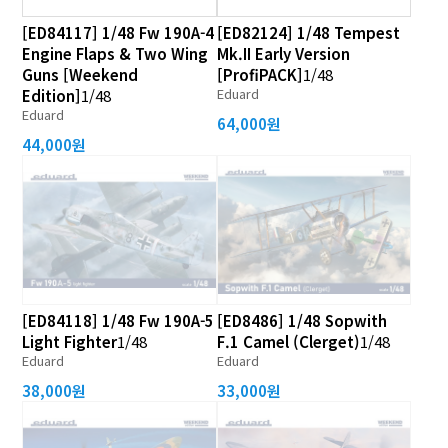
[ED84117] 1/48 Fw 190A-4
[ED82124] 1/48 Tempest
Engine Flaps & Two Wing
Mk.II Early Version
Guns [Weekend
[ProfiPACK]
1/48
Eduard
Edition]
1/48
Eduard
64,000원
44,000원
[ED84118] 1/48 Fw 190A-5
[ED8486] 1/48 Sopwith
Light Fighter
1/48
F.1 Camel (Clerget)
1/48
Eduard
Eduard
38,000원
33,000원