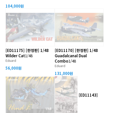
104,000원
[ED11175] [한정판] 1/48
[ED11170] [한정판] 1/48
Wilder Cat
1/48
Guadalcanal Dual
Eduard
Combo
1/48
Eduard
56,000원
131,000원
[ED11143]