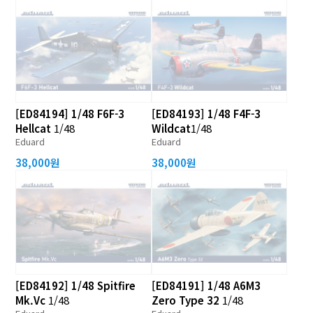
[ED84194] 1/48 F6F-3
[ED84193] 1/48 F4F-3
Hellcat
1/48
Wildcat
1/48
Eduard
Eduard
38,000원
38,000원
[ED84192] 1/48 Spitfire
[ED84191] 1/48 A6M3
Mk.Vc
1/48
Zero Type 32
1/48