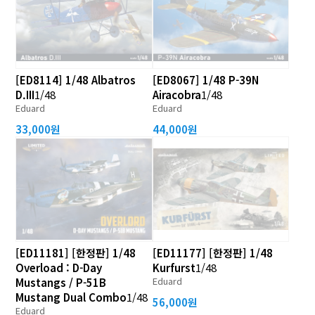
[ED8114] 1/48 Albatros
[ED8067] 1/48 P-39N
D.III
1/48
Airacobra
1/48
Eduard
Eduard
33,000원
44,000원
[ED11181] [한정판] 1/48
[ED11177] [한정판] 1/48
Overload : D-Day
Kurfurst
1/48
Eduard
Mustangs / P-51B
Mustang Dual Combo
1/48
56,000원
Eduard