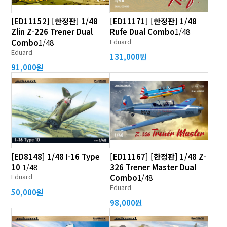
[ED11152] [한정판] 1/48
[ED11171] [한정판] 1/48
Zlin Z-226 Trener Dual
Rufe Dual Combo
1/48
Eduard
Combo
1/48
Eduard
131,000원
91,000원
[ED8148] 1/48 I-16 Type
[ED11167] [한정판] 1/48 Z-
10
1/48
326 Trener Master Dual
Eduard
Combo
1/48
Eduard
50,000원
98,000원