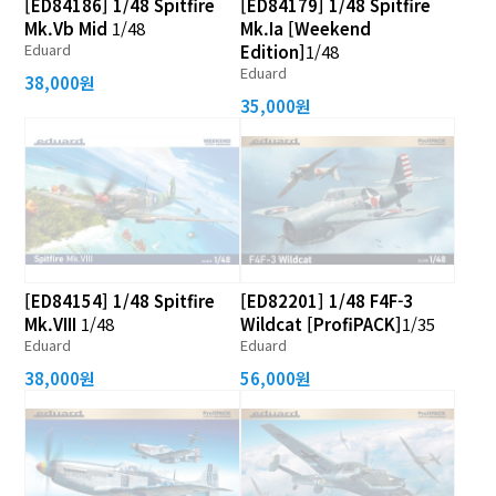
[ED84186] 1/48 Spitfire
[ED84179] 1/48 Spitfire
Mk.Vb Mid
1/48
Mk.Ia [Weekend
Eduard
Edition]
1/48
Eduard
38,000원
35,000원
[ED84154] 1/48 Spitfire
[ED82201] 1/48 F4F-3
Mk.VIII
1/48
Wildcat [ProfiPACK]
1/35
Eduard
Eduard
38,000원
56,000원