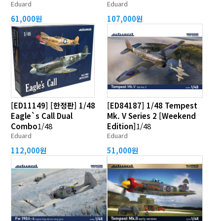
Eduard
Eduard
61,000원
107,000원
[ED11149] [한정판] 1/48
[ED84187] 1/48 Tempest
Eagle`s Call Dual
Mk. V Series 2 [Weekend
Combo
1/48
Edition]
1/48
Eduard
Eduard
112,000원
51,000원