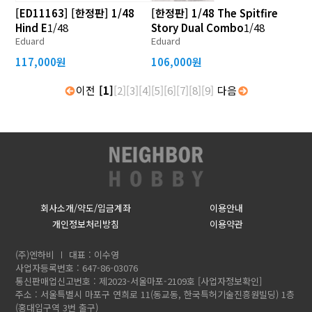
[ED11163] [한정판] 1/48
[한정판] 1/48 The Spitfire
Hind E
1/48
Story Dual Combo
1/48
Eduard
Eduard
117,000원
106,000원
이전
[1]
[2]
[3]
[4]
[5]
[6]
[7]
[8]
[9]
다음
회사소개/약도/입금계좌
이용안내
개인정보처리방침
이용약관
(주)엔하비
대표 : 이수영
사업자등록번호 : 647-86-03076
통신판매업신고번호 : 제2023-서울마포-2109호
[사업자정보확인]
주소 : 서울특별시 마포구 연희로 11(동교동, 한국특허기술진흥원빌딩) 1층
(홍대입구역 3번 출구)