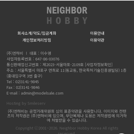
회사소개/약도/입금계좌
이용안내
개인정보처리방침
이용약관
(주)엔하비
대표 : 이수영
사업자등록번호 : 647-86-03076
통신판매업신고번호 : 제2023-서울마포-2109호
[사업자정보확인]
주소 : 서울특별시 마포구 연희로 11(동교동, 한국특허기술진흥원빌딩) 1층
(홍대입구역 3번 출구)
Tel : 02)3141-9845
Fax : 02)3141-9846
E-mail :
admin@modelsale.com
Hosting by Smileserv
(주)엔하비는 공정거래위원회 심의 표준약관을 사용합니다. 이미지와 컨텐
츠의 저작권은 (주)엔하비에 있으며, 무단복제나 도용은 저작권법에 의거하
여 처벌받을 수 있습니다.
Copyright ⓒ2001~2026. Neighbor Hobby Korea All rights
reserved.