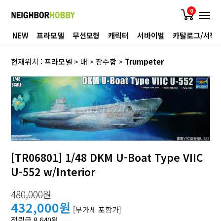
0
NEW
프라모델
무선모형
캐릭터
서바이벌
카탈로그/서적
현재위치 :
프라모델
>
배
>
잠수함
>
Trumpeter
[TR06801] 1/48 DKM U-Boat Type VIIC
U-552 w/Interior
480,000원
432,000원
[부가세 포함가]
적립금 8,640원