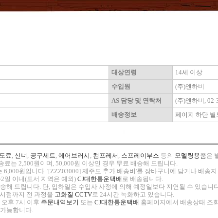
대상연령
14세 이상
수입원
(주)엔하비
AS 담당 및 연락처
(주)엔하비, 02-3
배송정보
페이지 하단 별
도료
,
신너
,
공구세트
,
에어브러시
,
컴프레서
,
스프레이부스
등의
모델링용품
은 
료는 2,500원이며, 50,000원 이상인 경우 무료 배송해 드립니다.
 6,000원입니다. '[ZZZ03000] 제주도 추가 배송비'를 장바구니에 담거나 배
~2일 이내(도서 지역은 예외)
CJ대한통운택배
로 배송됩니다.
 발송해 드립니다. 단, 입하일은 수입사 사정에 의해 예정일보다 지연될 수 있습니다
고 시점까지 전 과정을
고화질 CCTV
로 24시간 녹화하고 있습니다.
 오후 7시 이후
주문내역보기
또는
CJ대한통운택배
홈페이지에서 배송상태 조회
 가능합니다.