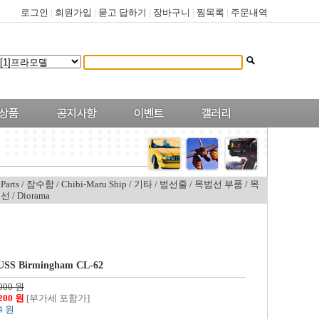
로그인
|
회원가입
|
묻고 답하기
|
장바구니
|
찜목록
|
주문내역
Parts
/
잠수함
/
Chibi-Maru Ship
/
기타
/
범선줄
/
목범선 부품
/
목
범선
/
Diorama
 USS Birmingham CL-62
,000 원
,200 원
[부가세 포함가]
4 원