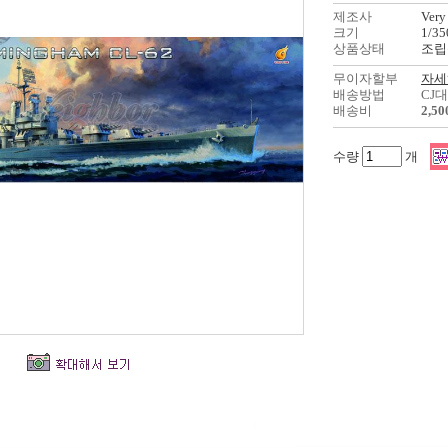
제조사
Very
크기
1/35
상품상태
조립
무이자할부
자세
배송방법
CJ
배송비
2,5
수량
개