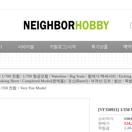
/
1/700 전함
/
1/700 항공모함
/
Waterline
/
Big Scale
/
함재기/액세서리
/
Etching 
sking Sheet
/
Completed Model(완제품)
/
포신(Barrel)
/
여객선/요트
/
범선
/
목
1/350 전함
>
Very Fire Model
[VF350921] 1/350
소비자가
138
판매가
124
적립금
2,48