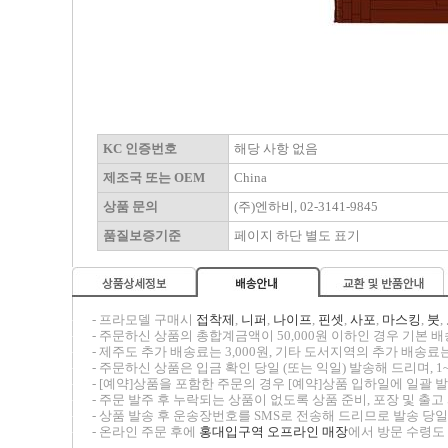
KC 인증번호
해당 사항 없음
제조국 또는 OEM
China
상품 문의
(주)엔하비, 02-3141-9845
품질보증기준
페이지 하단 별도 표기
-----
- 프라모델 구매시
접착제
,
니퍼
,
나이프
,
핀셋
,
사포
,
마스킹
,
붓
,
-----
- 주문하신 상품의 총합계금액이 50,000원 이하인 경우 기본 배송
-----
- 제주도 추가 배송료는 3,000원, 기타 도서지역의 추가 배송료는
-----
- 주문하신 상품은 입금 확인 당일 (또는 익일) 발송해 드리며, 1
-----
- [예약]상품을 포함한 주문의 경우 [예약]상품 입하일에 일괄
-----
- 주문 발주 후 누락되는 상품이 없도록 상품 준비, 포장 및 출
-----
- 상품 발송 후 운송장번호를 SMS로 전송해 드리므로 발송 당일
-----
- 온라인 주문 후에
홍대입구역 오프라인 매장
에서 방문 수령도