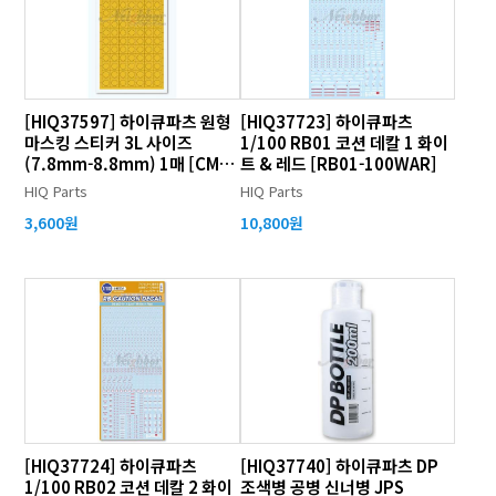
[HIQ37597] 하이큐파츠 원형
[HIQ37723] 하이큐파츠
마스킹 스티커 3L 사이즈
1/100 RB01 코션 데칼 1 화이
(7.8mm-8.8mm) 1매 [CMS-
트 & 레드 [RB01-100WAR]
3L-MSK]
HIQ Parts
HIQ Parts
3,600원
10,800원
[HIQ37724] 하이큐파츠
[HIQ37740] 하이큐파츠 DP
1/100 RB02 코션 데칼 2 화이
조색병 공병 신너병 JPS