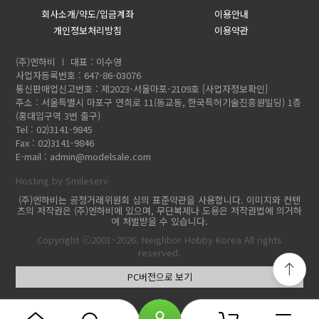
회사소개/약도/입금계좌
이용안내
개인정보처리방침
이용약관
(주)엔하비
대표 : 이수영
사업자등록번호 : 647-86-03076
통신판매업신고번호 : 제2023-서울마포-2109호
[사업자정보확인]
주소 : 서울특별시 마포구 연희로 11(동교동, 한국특허기술진흥원빌딩) 1층
(홍대입구역 3번 출구)
Tel : 02)3141-9845
Fax : 02)3141-9846
E-mail :
admin@modelsale.com
Hosting by Smileserv
(주)엔하비는 공정거래위원회 심의 표준약관을 사용합니다. 이미지와 컨텐
츠의 저작권은 (주)엔하비에 있으며, 무단복제나 도용은 저작권법에 의거하
여 처벌받을 수 있습니다.
Copyright ⓒ2001~2026. Neighbor Hobby Korea All rights
reserved.
PC버전으로 보기