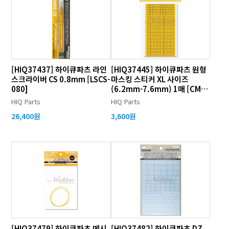
[HIQ37437] 하이큐파츠 라인
[HIQ37445] 하이큐파츠 원형
스크라이버 CS 0.8mm [LSCS-
마스킹 스티커 XL 사이즈
080]
(6.2mm-7.6mm) 1매 [CMS-
XL-MSK]
HIQ Parts
HIQ Parts
26,400원
3,600원
[HIQ37479] 하이큐파츠 메시
[HIQ37482] 하이큐파츠 DZ