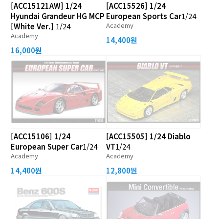
[ACC15121AW] 1/24
[ACC15526] 1/24
Hyundai Grandeur HG MCP
European Sports Car
1/24
Academy
[White Ver.]
1/24
Academy
14,400원
16,000원
[ACC15106] 1/24
[ACC15505] 1/24 Diablo
European Super Car
1/24
VT
1/24
Academy
Academy
14,400원
12,800원