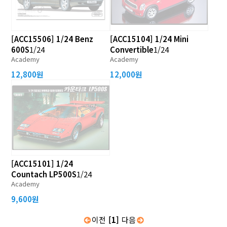
[ACC15506] 1/24 Benz
[ACC15104] 1/24 Mini
600S
1/24
Convertible
1/24
Academy
Academy
12,800원
12,000원
[ACC15101] 1/24
Countach LP500S
1/24
Academy
9,600원
이전
[1]
다음