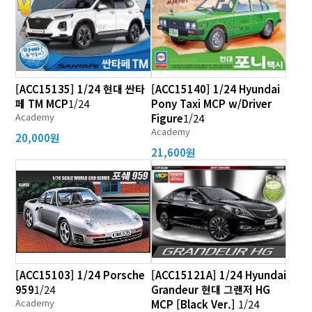
[ACC15135] 1/24 현대 싼타
[ACC15140] 1/24 Hyundai
페 TM MCP
1/24
Pony Taxi MCP w/Driver
Academy
Figure
1/24
Academy
20,000원
21,600원
[ACC15103] 1/24 Porsche
[ACC15121A] 1/24 Hyundai
959
1/24
Grandeur 현대 그랜저 HG
Academy
MCP [Black Ver.]
1/24