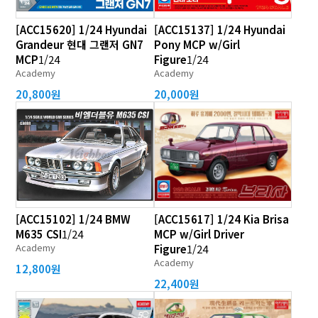
[ACC15620] 1/24 Hyundai
[ACC15137] 1/24 Hyundai
Grandeur 현대 그랜저 GN7
Pony MCP w/Girl
MCP
1/24
Figure
1/24
Academy
Academy
20,800원
20,000원
[ACC15102] 1/24 BMW
[ACC15617] 1/24 Kia Brisa
M635 CSI
1/24
MCP w/Girl Driver
Academy
Figure
1/24
Academy
12,800원
22,400원