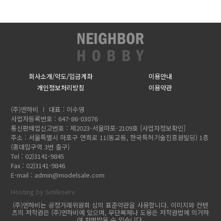
회사소개/약도/입금계좌
이용안내
개인정보처리방침
이용약관
(주)엔하비
대표 : 이수영
사업자등록번호 : 647-86-03076
통신판매업신고번호 : 제2023-서울마포-2109호
[사업자정보확인]
주소 : 서울특별시 마포구 연희로 11(동교동, 한국특허기술진흥원빌딩) 1층
(홍대입구역 3번 출구)
Tel : 02)3141-9845
Fax : 02)3141-9846
E-mail :
admin@modelsale.com
Hosting by Smileserv
(주)엔하비는 공정거래위원회 심의 표준약관을 사용합니다. 이미지와 컨텐
츠의 저작권은 (주)엔하비에 있으며, 무단복제나 도용은 저작권법에 의거하
여 처벌받을 수 있습니다.