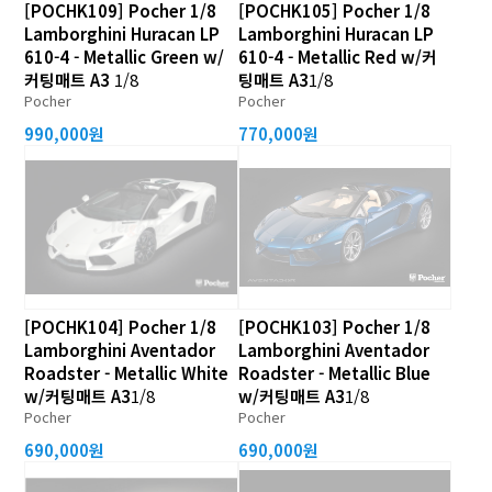
[POCHK109] Pocher 1/8
[POCHK105] Pocher 1/8
Lamborghini Huracan LP
Lamborghini Huracan LP
610-4 - Metallic Green w/
610-4 - Metallic Red w/커
커팅매트 A3
1/8
팅매트 A3
1/8
Pocher
Pocher
990,000원
770,000원
[POCHK104] Pocher 1/8
[POCHK103] Pocher 1/8
Lamborghini Aventador
Lamborghini Aventador
Roadster - Metallic White
Roadster - Metallic Blue
w/커팅매트 A3
1/8
w/커팅매트 A3
1/8
Pocher
Pocher
690,000원
690,000원