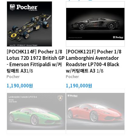
[POCHK114F] Pocher 1/8
[POCHK121F] Pocher 1/8
Lotus 72D 1972 British GP
Lamborghini Aventador
- Emerson Fittipaldi w/커
Roadster LP700-4 Black
팅매트 A3
1/8
w/커팅매트 A3
1/8
Pocher
Pocher
1,190,000원
1,190,000원