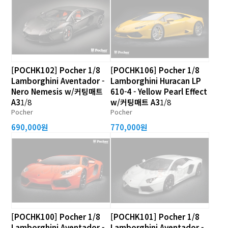
[POCHK102] Pocher 1/8
[POCHK106] Pocher 1/8
Lamborghini Aventador -
Lamborghini Huracan LP
Nero Nemesis w/커팅매트
610-4 - Yellow Pearl Effect
A3
1/8
w/커팅매트 A3
1/8
Pocher
Pocher
690,000원
770,000원
[POCHK100] Pocher 1/8
[POCHK101] Pocher 1/8
Lamborghini Aventador -
Lamborghini Aventador -