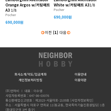
Orange Argos w/커팅매트
White w/커팅매트 A3
1/8
Pocher
A3
1/8
Pocher
690,000원
690,000원
이전
[1]
다음
회사소개/약도/입금계좌
이용안내
개인정보처리방침
이용약관
(주)엔하비
대표 : 이수영
사업자등록번호 : 647-86-03076
통신판매업신고번호 : 제2023-서울마포-2109호
[사업자정보확인]
주소 : 서울특별시 마포구 연희로 11(동교동, 한국특허기술진흥원빌딩) 1층
(홍대입구역 3번 출구)