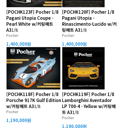
[POCHK123F] Pocher 1/8
[POCHK120F] Pocher 1/8
Pagani Utopia Coupe -
Pagani Utopia -
Pearl White w/커팅매트
Rinascimento-Lucido w/커
A3
1/8
팅매트 A3
1/8
Pocher
Pocher
1,400,000원
1,400,000원
[POCHK118F] Pocher 1/8
[POCHK119F] Pocher 1/8
Porsche 917K Gulf Edition
Lamborghini Aventador
w/커팅매트 A3
1/8
LP 700-4 - Yellow w/커팅매
Pocher
트 A3
1/8
Pocher
1,190,000원
1,190,000원