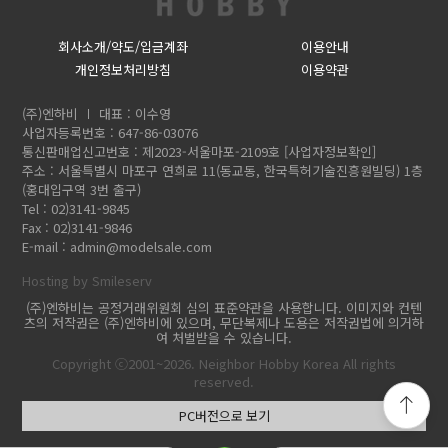
회사소개/약도/입금계좌
이용안내
개인정보처리방침
이용약관
(주)엔하비
대표 : 이수영
사업자등록번호 : 647-86-03076
통신판매업신고번호 : 제2023-서울마포-2109호
[사업자정보확인]
주소 : 서울특별시 마포구 연희로 11(동교동, 한국특허기술진흥원빌딩) 1층
(홍대입구역 3번 출구)
Tel : 02)3141-9845
Fax : 02)3141-9846
E-mail :
admin@modelsale.com
Hosting by Smileserv
(주)엔하비는 공정거래위원회 심의 표준약관을 사용합니다. 이미지와 컨텐
츠의 저작권은 (주)엔하비에 있으며, 무단복제나 도용은 저작권법에 의거하
여 처벌받을 수 있습니다.
Copyright ⓒ2001~2026. Neighbor Hobby Korea All rights
reserved.
PC버전으로 보기