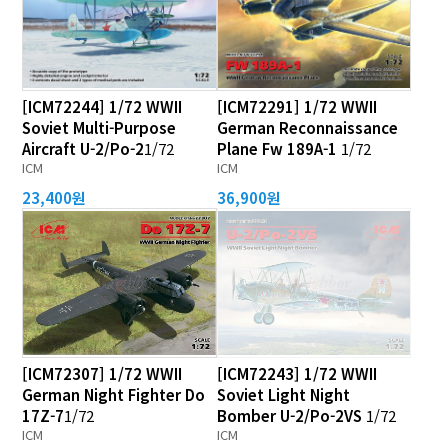
[ICM72244] 1/72 WWII
[ICM72291] 1/72 WWII
Soviet Multi-Purpose
German Reconnaissance
Aircraft U-2/Po-2
1/72
Plane Fw 189A-1
1/72
ICM
ICM
23,400원
36,900원
[ICM72307] 1/72 WWII
[ICM72243] 1/72 WWII
German Night Fighter Do
Soviet Light Night
17Z-7
1/72
Bomber U-2/Po-2VS
1/72
ICM
ICM