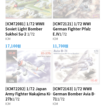
[ICM72081] 1/72 WWII
[ICM72121] 1/72 WWI
Soviet Light Bomber
German Fighter Pfalz
Sukhoi Su-2
1/72
E.IV
1/72
ICM
ICM
17,100원
11,700원
[ICM72202] 1/72 Japan
[ICM72163] 1/72 WWII
Army Fighter Nakajima Ki-
German Bomber Avia B-
27b
1/72
71
1/72
ICM
ICM