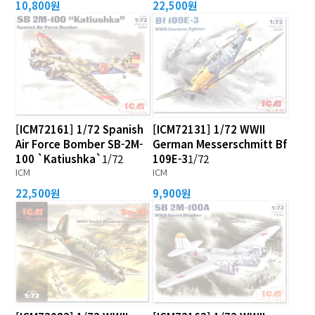
10,800원
22,500원
[ICM72161] 1/72 Spanish
[ICM72131] 1/72 WWII
Air Force Bomber SB-2M-
German Messerschmitt Bf
100 `Katiushka`
1/72
109E-3
1/72
ICM
ICM
22,500원
9,900원