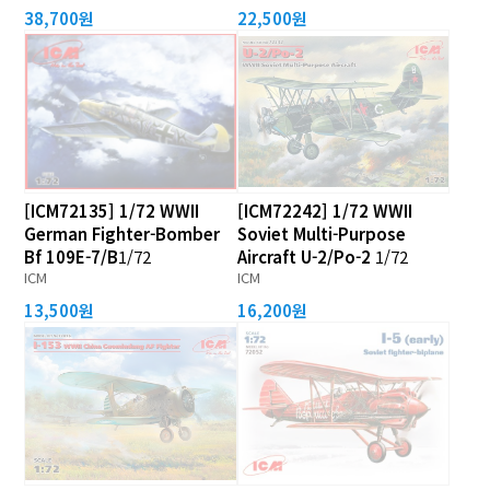
38,700원
22,500원
[ICM72135] 1/72 WWII
[ICM72242] 1/72 WWII
German Fighter-Bomber
Soviet Multi-Purpose
Bf 109E-7/B
1/72
Aircraft U-2/Po-2
1/72
ICM
ICM
13,500원
16,200원