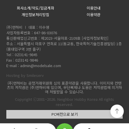
회사소개/약도/입금계좌
이용안내
개인정보처리방침
이용약관
(주)엔하비
대표 : 이수영
사업자등록번호 : 647-86-03076
통신판매업신고번호 : 제2023-서울마포-2109호
[사업자정보확인]
주소 : 서울특별시 마포구 연희로 11(동교동, 한국특허기술진흥원빌딩) 1층
(홍대입구역 3번 출구)
Tel : 02)3141-9845
Fax : 02)3141-9846
E-mail :
admin@modelsale.com
Hosting by Smileserv
(주)엔하비는 공정거래위원회 심의 표준약관을 사용합니다. 이미지와 컨텐
츠의 저작권은 (주)엔하비에 있으며, 무단복제나 도용은 저작권법에 의거하
여 처벌받을 수 있습니다.
Copyright ⓒ2001~2026. Neighbor Hobby Korea All rights
reserved.
PC버전으로 보기