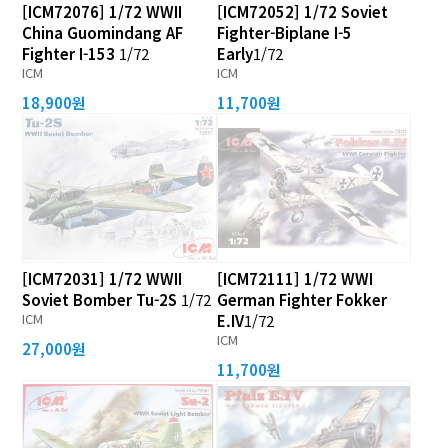
[ICM72076] 1/72 WWII
[ICM72052] 1/72 Soviet
China Guomindang AF
Fighter-Biplane I-5
Fighter I-153
1/72
Early
1/72
ICM
ICM
18,900원
11,700원
[ICM72031] 1/72 WWII
[ICM72111] 1/72 WWI
Soviet Bomber Tu-2S
1/72
German Fighter Fokker
ICM
E.IV
1/72
ICM
27,000원
11,700원