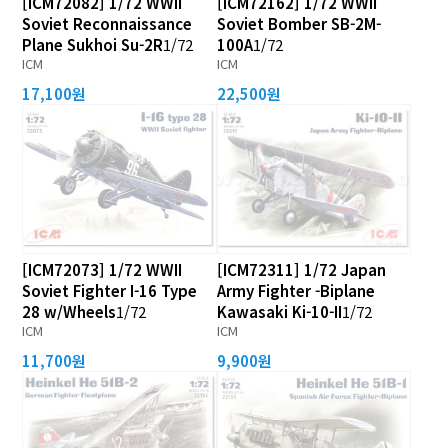
[ICM72082] 1/72 WWII
[ICM72162] 1/72 WWII
Soviet Reconnaissance
Soviet Bomber SB-2M-
Plane Sukhoi Su-2R
1/72
100A
1/72
ICM
ICM
17,100원
22,500원
[ICM72073] 1/72 WWII
[ICM72311] 1/72 Japan
Soviet Fighter I-16 Type
Army Fighter -Biplane
28 w/Wheels
1/72
Kawasaki Ki-10-II
1/72
ICM
ICM
11,700원
9,900원