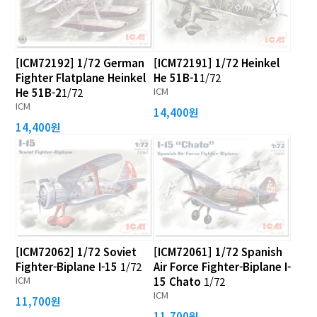
[ICM72192] 1/72 German
[ICM72191] 1/72 Heinkel
Fighter Flatplane Heinkel
He 51B-1
1/72
ICM
He 51B-2
1/72
ICM
14,400원
14,400원
[ICM72062] 1/72 Soviet
[ICM72061] 1/72 Spanish
Fighter-Biplane I-15
1/72
Air Force Fighter-Biplane I-
ICM
15 Chato
1/72
ICM
11,700원
11,700원