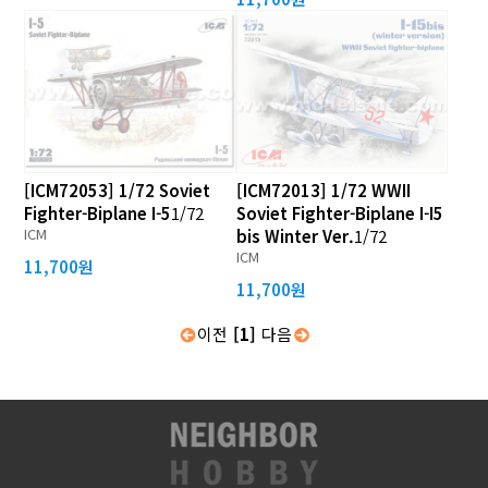
[ICM72053] 1/72 Soviet
[ICM72013] 1/72 WWII
Fighter-Biplane I-5
1/72
Soviet Fighter-Biplane I-I5
ICM
bis Winter Ver.
1/72
ICM
11,700원
11,700원
이전
[1]
다음