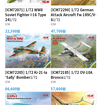
[ICM72071] 1/72 WWII
[ICM72290] 1/72 German
Soviet Fighter I-16 Type
Attack Aircraft Fw 189C/V-
24
1/72
6
1/72
ICM
ICM
22,500원
47,700원
[ICM72205] 1/72 Ki-21-Ia
[ICM72185] 1/72 OV-10A
‘Sally’ Bomber
1/72
Bronco
1/72
ICM
ICM
66,600원
57,600원